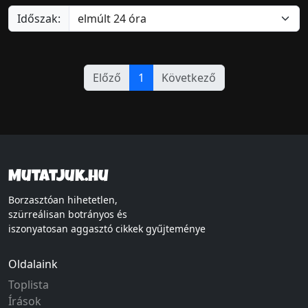
Időszak:
Előző
1
Következő
Mutatjuk.hu
Borzasztóan hihetetlen,
szürreálisan botrányos és
iszonyatosan aggasztó cikkek gyűjteménye
Oldalaink
Toplista
Írások