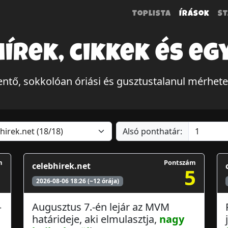
Toplista
Írások
St
hírek, cikkek és eg
tő, sokkolóan óriási és gusztustalanul mérhete
Alsó ponthatár:
m
Pontszám
celebhirek.net
1
5
2026-08-06 18:26 (~12 órája)
–
Augusztus 7.-én lejár az MVM
határideje, aki elmulasztja,
nagy