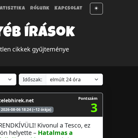
atisztika
Rólunk
Kapcsolat
☀️
yéb írások
tlen cikkek gyűjteménye
Időszak:
Pontszám
celebhirek.net
3
2026-08-06 18:24 (~12 órája)
RENDKÍVÜLI! Kivonul a Tesco, ez
jön helyette –
Hatalmas a