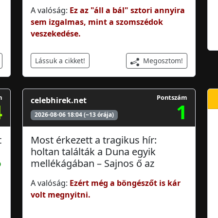
A valóság:
Ez az "áll a bál" sztori annyira
sem izgalmas, mint a szomszédok
veszekedése.
Megosztom!
Lássuk a cikket!
m
Pontszám
celebhirek.net
4
1
2026-08-06 18:04 (~13 órája)
t
Most érkezett a tragikus hír:
holtan találták a Duna egyik
ó
mellékágában – Sajnos ő az
A valóság:
Ezért még a böngészőt is kár
volt megnyitni.