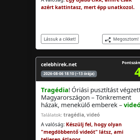
azért kattintasz, mert épp unatkozol.
Megosztom!
Lássuk a cikket!
Pontszá
celebhirek.net
2026-08-06 18:10 (~13 órája)
Tragédia
! Óriási pusztítást végzet
Magyarországon – Tönkrement
házak, menekülő emberek –
vide
Találatok:
tragédia
,
videó
A valóság:
Készülj fel, hogy olyan
"megdöbbentő videót" látsz, ami
teljesen átlagos.