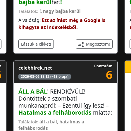
bajba kerül
het
!
Találatok:
!
,
nagy bajba kerül
A valóság:
Ezt az írást még a Google is
kihagyta az indexelésből.
Megosztom!
Lássuk a cikket!
m
Pontszám
celebhirek.net
6
6
2026-08-06 18:12 (~13 órája)
ÁLL A BÁL
! RENDKÍVÜLI!
Döntöttek a szombati
munkanapról: – Ezentúl így lesz! –
Hatalmas a felháborodás
miatta:
Találatok:
áll a bál
,
hatalmas a
felháborodás