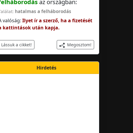
felháborodás
az országban:
Találat:
hatalmas a felháborodás
A valóság:
Ilyet ír a szerző, ha a fizetését
a kattintások után kapja.
Megosztom!
Lássuk a cikket!
Hirdetés