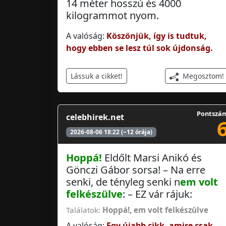
14 méter hosszú és 4000
kilogrammot nyom.
A valóság:
Köszönjük, így is tudtuk,
hogy ebben se lesz túl sok újdonság.
Megosztom!
Lássuk a cikket!
Pontszá
celebhirek.net
2026-08-06 18:22 (~12 órája)
Hoppá!
Eldőlt Marsi Anikó és
Gönczi Gábor sorsa! – Na erre
senki, de tényleg senki n
em volt
felkészülve
: – EZ vár rájuk:
Találatok:
Hoppá!
,
em volt felkészülve
A valóság:
Egy újabb cikk, amire csak