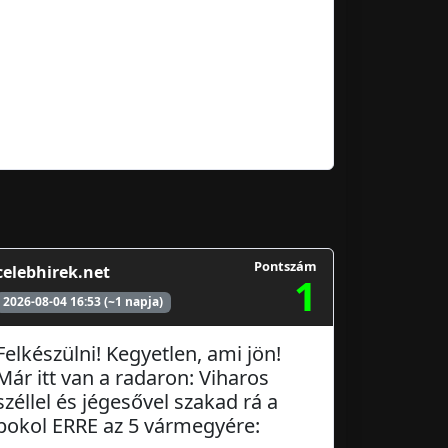
Pontszám
celebhirek.net
1
2026-08-04 16:53 (~1 napja)
Felkészülni! Kegyetlen, ami jön!
Már itt van a radaron: Viharos
széllel és jégesővel szakad rá a
pokol ERRE az 5 vármegyére: