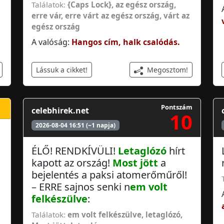
Találatok:
{Caps Lock}, az egész ország
,
erre vár
,
erre várt az egész ország
,
várt az
egész ország
A valóság:
Hangos cím, halk csalódás.
Megosztom!
Lássuk a cikket!
Pontszám
celebhirek.net
10
2026-08-04 16:51 (~1 napja)
ÉLŐ! RENDKÍVÜLI!
Letaglózó
hírt
kapott az ország!
Most jött
a
bejelentés a paksi atomerőműről!
– ERRE sajnos senki n
em volt
felkészülve
:
Találatok:
em volt felkészülve
,
letaglózó
,