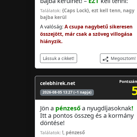
bajba kerülhet! –
EZT
kell tenni:
Találatok:
{Caps Lock}, ezt kell tenn
,
nagy
bajba kerül
A valóság:
A csupa nagybetű sikeresen
összejött, már csak a szöveg villogása
hiányzik.
Megosztom!
Lássuk a cikket!
Pontszá
celebhirek.net
2026-08-05 13:27 (~1 napja)
Jön a
pénzeső
a nyugdíjasoknak
!
Itt a pontos összeg és a kormány
döntése!
Találatok:
!
,
pénzeső