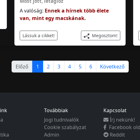
Most jött
,
letaglóz
A valóság:
Ennek a hírnek több élete
van, mint egy macskának.
Megosztom!
Lássuk a cikket!
Előző
1
2
3
4
5
6
Következő
ink
Továbbiak
Kapcsolat
ta
Jogi tudnivalók
Írj nekünk!
Cookie szabályzat
Facebook ol
ztika
Admin
Reddit