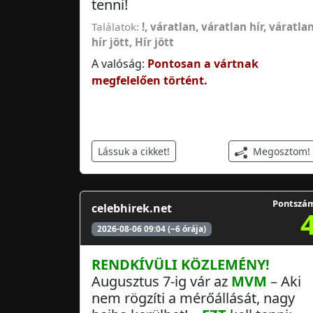
tenni!
Találatok:
!
,
váratlan
,
váratlan hír
,
váratla
hír jött
,
Hír jött
A valóság:
Pontosan a vártnak
megfelelően történt.
Megosztom!
Lássuk a cikket!
Pontszá
celebhirek.net
2026-08-06 09:04 (~6 órája)
RENDKÍVÜLI
KÖZLEMÉNY!
Augusztus 7-ig vár az
MVM
– Aki
nem rögzíti a mérőállását, nagy