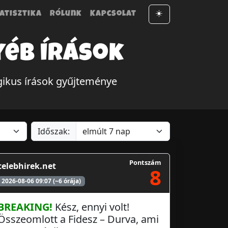
atisztika
Rólunk
Kapcsolat
☀️
yéb írások
gikus írások gyűjteménye
Időszak:
Pontszám
celebhirek.net
8
2026-08-06 09:07 (~6 órája)
BREAKING!
Kész, ennyi volt!
Összeomlott a Fidesz – Durva, ami