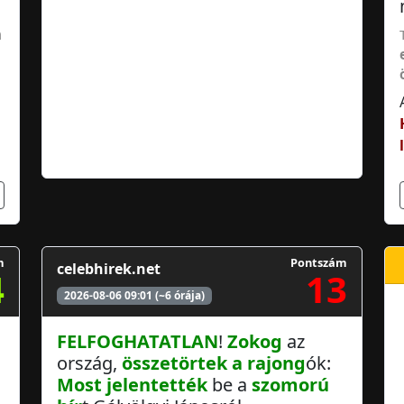
n
m
Pontszám
celebhirek.net
4
13
2026-08-06 09:01 (~6 órája)
FELFOGHATATLAN
!
Zokog
az
ország,
összetörtek a
rajong
ók:
Most jelentették
be a
szomorú