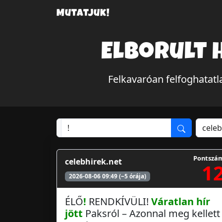
Mutatjuk!
Elborult 
Felkavaróan felfoghatat
Pontszá
celebhirek.net
1
2026-08-06 09:49 (~5 órája)
ÉLŐ
!
RENDKÍVÜLI!
Váratlan hír
jött
Paksról – Azonnal meg kellett