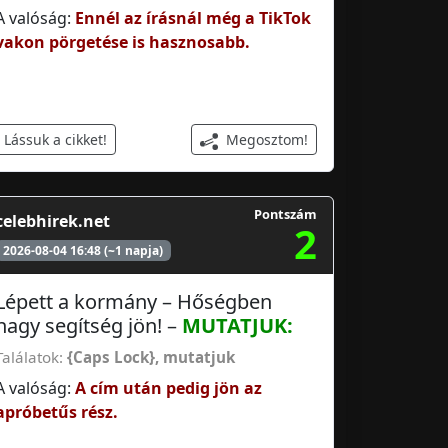
A valóság:
Ennél az írásnál még a TikTok
vakon pörgetése is hasznosabb.
Megosztom!
Lássuk a cikket!
Pontszám
celebhirek.net
2
2026-08-04 16:48 (~1 napja)
Lépett a kormány – Hőségben
nagy segítség jön! –
MUTATJUK:
Találatok:
{Caps Lock}, mutatjuk
A valóság:
A cím után pedig jön az
apróbetűs rész.