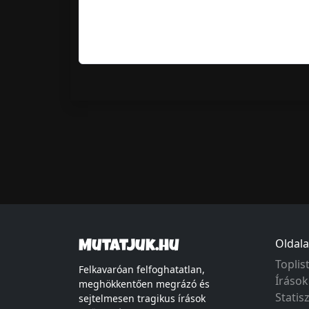
Oldala
Mutatjuk.hu
Toplis
Felkavaróan felfoghatatlan,
Írások
meghökkentően megrázó és
Statis
sejtelmesen tragikus írások