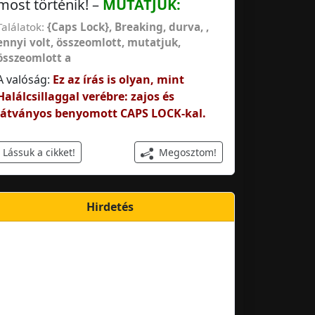
most történik! –
MUTATJUK:
Találatok:
{Caps Lock}, Breaking
,
durva,
,
ennyi volt
,
összeomlott
,
mutatjuk
,
összeomlott a
A valóság:
Ez az írás is olyan, mint
Halálcsillaggal verébre: zajos és
látványos benyomott CAPS LOCK-kal.
Megosztom!
Lássuk a cikket!
Hirdetés