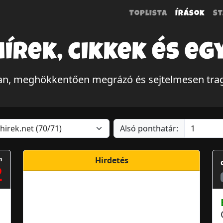
Toplista
Írások
St
hírek, cikkek és eg
lan, meghökkentően megrázó és sejtelmesen tra
Alsó ponthatár:
m
Hirdetés
2