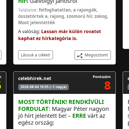
hír
t Gálvölgyi Jánosról
Találatok:
felfoghatatlan
,
a rajongók
,
összetörtek a
,
rajong
,
szomorú hír
,
zokog
,
Most jelentették
A valóság:
Lassan már külön rovatot
kaphat ez hírkategória is.
Megosztom!
Lássuk a cikket!
m
Pontszám
celebhirek.net
5
8
2026-08-04 16:55 (~1 napja)
MOST
TÖRTÉNIK!
RENDKÍVÜLI
FORDULAT:
Magyar Péter nagyon
jó hírt jelentett be! –
ERRE
várt az
egész ország: