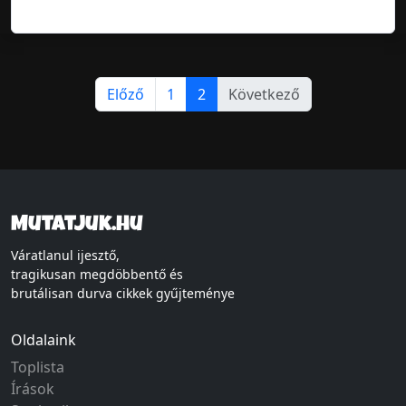
Előző
1
2
Következő
Mutatjuk.hu
Váratlanul ijesztő,
tragikusan megdöbbentő és
brutálisan durva cikkek gyűjteménye
Oldalaink
Toplista
Írások