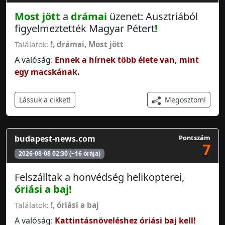
Most jött
a
drámai
üzenet: Ausztriából
figyelmeztették Magyar Pétert
!
Találatok:
!
,
drámai
,
Most jött
A valóság:
Ennek a hírnek több élete van, mint
egy macskának.
Megosztom!
Lássuk a cikket!
budapest-news.com
Pontszám
7
2026-08-08 02:30 (~16 órája)
Felszálltak a honvédség helikopterei,
óriási a baj
!
Találatok:
!
,
óriási a baj
A valóság:
Kattintásnöveléshez óriási baj kell!