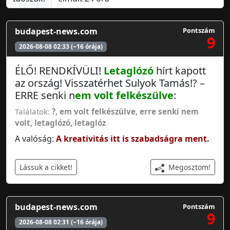
budapest-news.com
Pontszám
9
2026-08-08 02:33 (~16 órája)
ÉLŐ! RENDKÍVÜLI!
Letaglózó
hírt kapott
az ország! Visszatérhet Sulyok Tamás!? –
ERRE senki n
em volt felkészülve
:
Találatok:
?
,
em volt felkészülve
,
erre senki nem
volt
,
letaglózó
,
letaglóz
A valóság:
A kreativitás itt is szabadságra ment.
Megosztom!
Lássuk a cikket!
budapest-news.com
Pontszám
9
2026-08-08 02:31 (~16 órája)