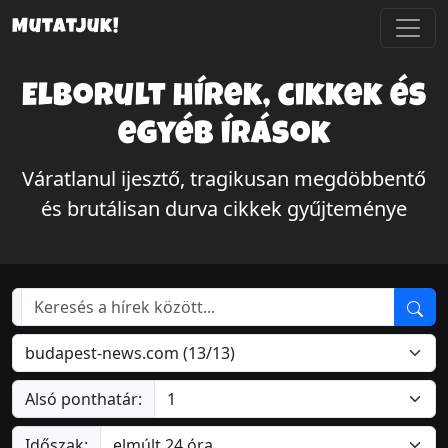
Mutatjuk!
Elborult hírek, cikkek és
egyéb írások
Váratlanul ijesztő, tragikusan megdöbbentő
és brutálisan durva cikkek gyűjteménye
Alsó ponthatár:
Időszak: