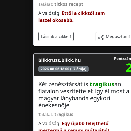
Találat:
titkos recept
A valóság:
Ettől a cikktől sem
leszel okosabb.
Megosztom!
Lássuk a cikket!
Pontszá
blikkruzs.blikk.hu
2026-08-06 18:00 (~7 órája)
Két zenésztársát is
tragikus
an
fiatalon veszítette el: így él most a
magyar lánybanda egykori
énekesnője
Találat:
tragikus
A valóság:
Egy újabb felejthető
mestermű a semmi műfajából.