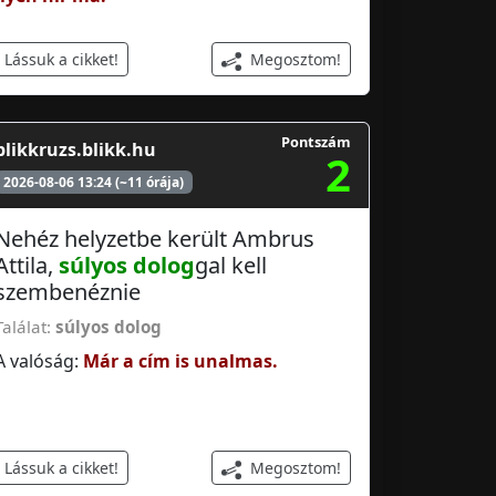
Megosztom!
Lássuk a cikket!
Pontszám
blikkruzs.blikk.hu
2
2026-08-06 13:24 (~11 órája)
Nehéz helyzetbe került Ambrus
Attila,
súlyos dolog
gal kell
szembenéznie
Találat:
súlyos dolog
A valóság:
Már a cím is unalmas.
Megosztom!
Lássuk a cikket!