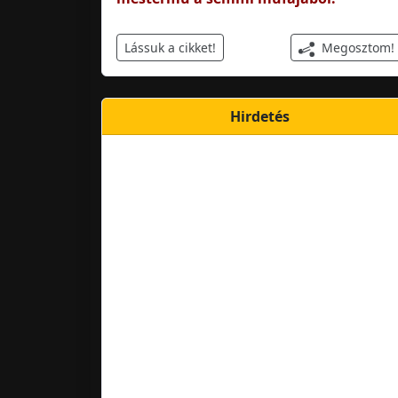
Megosztom!
Lássuk a cikket!
Hirdetés