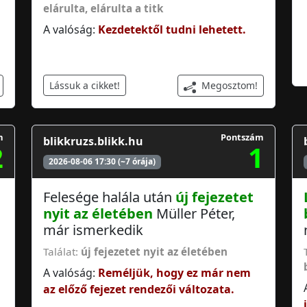
elárulta
,
elárulta a titk
A valóság:
Kezdetektől tudni lehetett.
Megosztom!
Lássuk a cikket!
m
Pontszám
blikkruzs.blikk.hu
2
1
2026-08-06 17:30 (~7 órája)
Felesége halála után
új fejezetet
nyit az életében
Müller Péter,
már ismerkedik
Találat:
új fejezetet nyit az életében
A valóság:
Reméljük, hogy ez már nem
az előző fejezet rendezői változata.