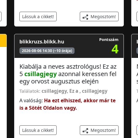
Megosztom!
Lássuk a cikket!
Pontszám
blikkruzs.blikk.hu
4
2026-08-06 14:30 (~10 órája)
Kiabálja a neves asztrológus! Ez az
5
csillagjegy
azonnal keressen fel
egy orvost augusztus elején
Találatok:
csillagjegy
,
Ez a
,
csillagjegy
A valóság:
Ha ezt elhiszed, akkor már te
is a Sötét Oldalon vagy.
Megosztom!
Lássuk a cikket!