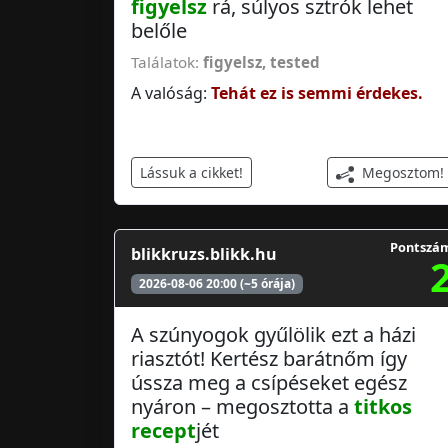
figyelsz
rá, súlyos sztrók lehet
belőle
Találatok:
figyelsz
,
tested
A valóság:
Tehát ez is semmi érdekes.
Megosztom!
Lássuk a cikket!
Pontszá
blikkruzs.blikk.hu
2026-08-06 20:00 (~5 órája)
A szúnyogok gyűlölik ezt a házi
riasztót! Kertész barátnőm így
ússza meg a csípéseket egész
nyáron – megosztotta a
titkos
recept
jét