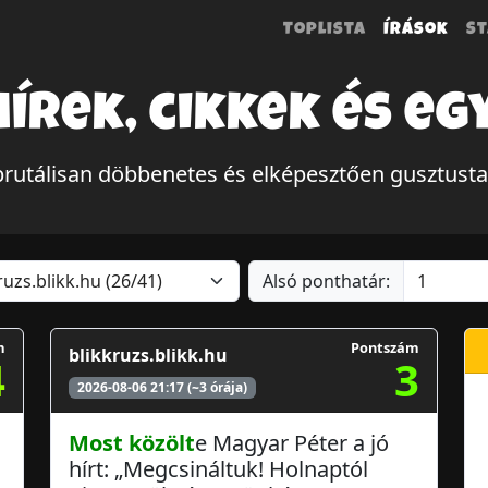
Toplista
Írások
St
hírek, cikkek és eg
rutálisan döbbenetes és elképesztően gusztusta
Alsó ponthatár:
m
Pontszám
blikkruzs.blikk.hu
4
3
2026-08-06 21:17 (~3 órája)
Most közölt
e Magyar Péter a jó
hírt: „Megcsináltuk! Holnaptól