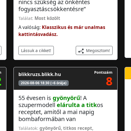
nincs szükség az önkéntes
fogyasztáscsökkentésre”
Találat:
Most közölt
A valóság:
Klasszikus és már unalmas
kattintásvadász.
Megosztom!
Lássuk a cikket!
m
Pontszám
blikkruzs.blikk.hu
2
8
2026-08-06 18:30 (~6 órája)
55 évesen is
gyönyörű
! A
szupermodell
elárulta a titk
os
receptet, amitől a mai napig
bombaformában van
Találatok:
gyönyörű
,
titkos recept
,