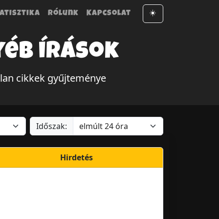
atisztika
Rólunk
Kapcsolat
☀️
yéb írások
lan cikkek gyűjteménye
Időszak:
Hirdetés