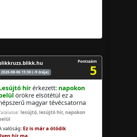
Pontszám
blikkruzs.blikk.hu
5
2026-08-06 15:30 (~9 órája)
Lesújtó hír
érkezett:
napokon
belül
örökre elsötétül ez a
népszerű magyar tévécsatorna
Találatok:
lesújtó
,
lesújtó hír
,
napokon
belül
A valóság:
Ez is már a ötödik
ilyen hír ma.