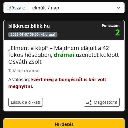
Időszak:
blikkruzs.blikk.hu
Pontszám
2
2026-08-07 06:00 (~2 órája)
„Elment a kép!” – Majdnem elájult a 42
fokos hőségben,
drámai
üzenetet küldött
Osváth Zsolt
Találat:
drámai
A valóság:
Ezért még a böngészőt is kár volt
megnyitni.
Megosztom!
Lássuk a cikket!
Hirdetés