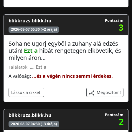
blikkruzs.blikk.hu
Pontszám
3
2026-08-07 05:30 (~2 órája)
Soha ne ugorj egyből a zuhany alá edzés
után!
Ezt a
hibát rengetegen elkövetik, és
milyen áron…
Találatok:
...,
Ezt a
A valóság:
...és a végén nincs semmi érdekes.
Megosztom!
Lássuk a cikket!
blikkruzs.blikk.hu
Pontszám
2
2026-08-07 04:30 (~3 órája)