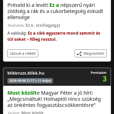
Préseld ki a levét!
Ez a
népszerű nyári
zöldség a rák és a cukorbetegség esküdt
ellensége
Találatok:
Ez a
,
{csillagjegy}
A valóság:
Ez a cikk egyszerre mond semmit és
túl sokat – főleg rosszul.
Megosztom!
Lássuk a cikket!
blikkruzs.blikk.hu
Pontszám
3
2026-08-06 21:17 (~11 órája)
Most közölt
e Magyar Péter a jó hírt:
„Megcsináltuk! Holnaptól nincs szükség
az önkéntes fogyasztáscsökkentésre”
Találat:
Most közölt