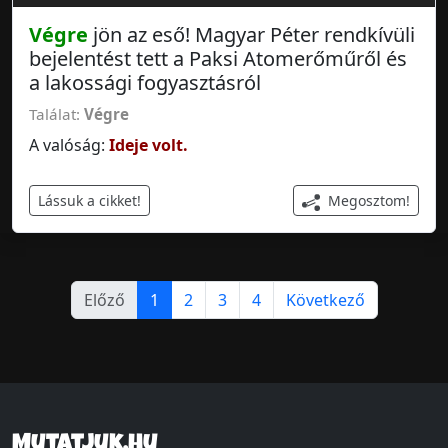
Végre
jön az eső! Magyar Péter rendkívüli
bejelentést tett a Paksi Atomerőműről és
a lakossági fogyasztásról
Találat:
Végre
A valóság:
Ideje volt.
Megosztom!
Lássuk a cikket!
Előző
1
2
3
4
Következő
Mutatjuk.hu