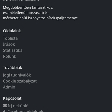
Megdöbbentően fantasztikus,
eszméletlenül borzasztó és
mérhetetlenül iszonyatos hírek gyűjteménye
Oldalaink
Toplista
Írások
Statisztika
Rólunk
Továbbiak
Jogi tudnivalók
Cookie szabályzat
Admin
Kapcsolat
Írj nekünk!
Facebook oldalunk