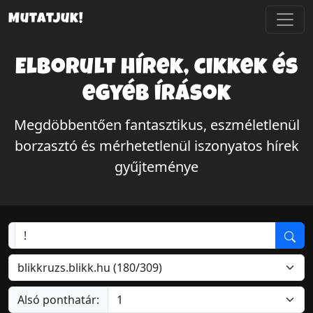
Mutatjuk!
Elborult hírek, cikkek és
egyéb írások
Megdöbbentően fantasztikus, eszméletlenül
borzasztó és mérhetetlenül iszonyatos hírek
gyűjteménye
Alsó ponthatár: