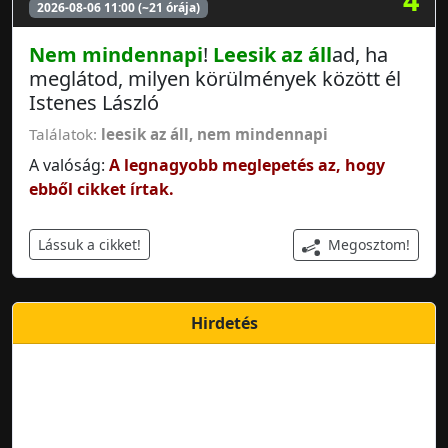
2026-08-06 11:00 (~21 órája)
Nem mindennapi
!
Leesik az áll
ad, ha
meglátod, milyen körülmények között él
Istenes László
Találatok:
leesik az áll
,
nem mindennapi
A valóság:
A legnagyobb meglepetés az, hogy
ebből cikket írtak.
Megosztom!
Lássuk a cikket!
Hirdetés