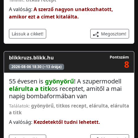
A valóság:
A szerző nagyon unatkozhatott,
amikor ezt a címet kitalálta.
Megosztom!
Lássuk a cikket!
blikkruzs.blikk.hu
Pontszám
8
2026-08-06 18:30 (~13 órája)
55 évesen is
gyönyörű
! A szupermodell
elárulta a titk
os receptet, amitől a mai
napig bombaformában van
Találatok:
gyönyörű
,
titkos recept
,
elárulta
,
elárulta
a titk
A valóság:
Kezdetektől tudni lehetett.