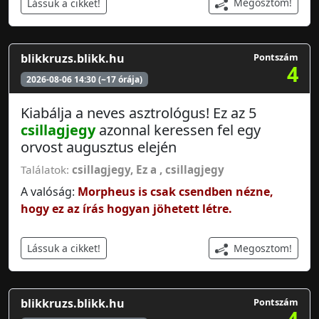
Megosztom!
Lássuk a cikket!
blikkruzs.blikk.hu
Pontszám
4
2026-08-06 14:30 (~17 órája)
Kiabálja a neves asztrológus! Ez az 5
csillagjegy
azonnal keressen fel egy
orvost augusztus elején
Találatok:
csillagjegy
,
Ez a
,
csillagjegy
A valóság:
Morpheus is csak csendben nézne,
hogy ez az írás hogyan jöhetett létre.
Megosztom!
Lássuk a cikket!
blikkruzs.blikk.hu
Pontszám
4