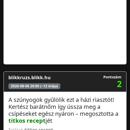
blikkruzs.blikk.hu
Pontszám
2
2026-08-06 20:00 (~12 órája)
A szúnyogok gyűlölik ezt a házi riasztót!
Kertész barátnőm így ússza meg a
csípéseket egész nyáron – megosztotta a
titkos recept
jét
Találat:
titkos recept