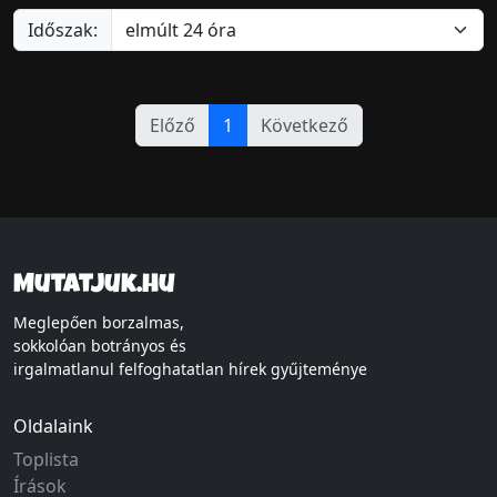
Időszak:
Előző
1
Következő
Mutatjuk.hu
Meglepően borzalmas,
sokkolóan botrányos és
irgalmatlanul felfoghatatlan hírek gyűjteménye
Oldalaink
Toplista
Írások