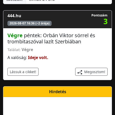
444.hu
Pontszám
3
2026-08-07 16:36 (~2 órája)
Végre
péntek: Orbán Viktor sörrel és
trombitaszóval lazít Szerbiában
Találat:
Végre
A valóság:
Ideje volt.
Megosztom!
Lássuk a cikket!
Hirdetés