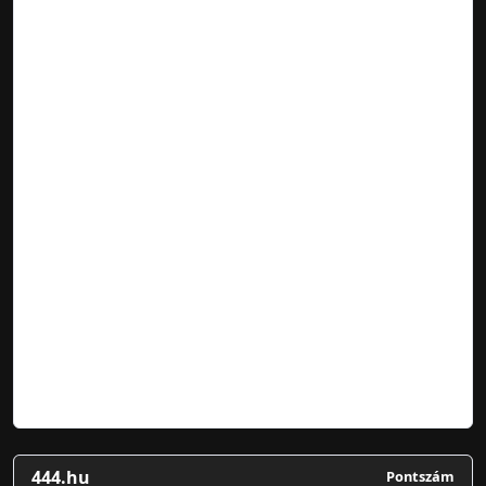
444.hu
Pontszám