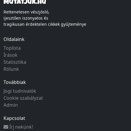
Mutatjuk.hu
Rettenetesen vészjósló,
ijesztően iszonyatos és
tragikusan érdektelen cikkek gyűjteménye
Oldalaink
Toplista
Írások
Statisztika
Rólunk
Továbbiak
Jogi tudnivalók
Cookie szabályzat
Admin
Kapcsolat
Írj nekünk!