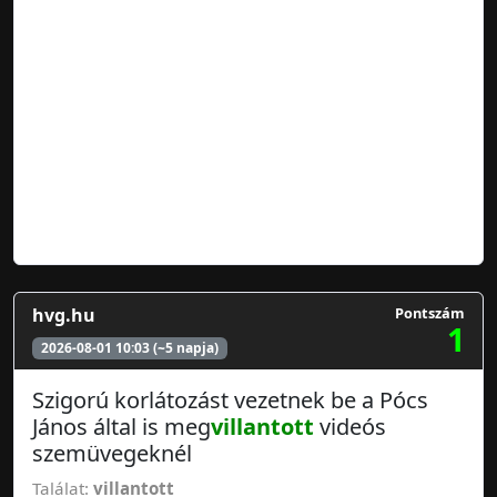
hvg.hu
Pontszám
1
2026-08-01 10:03 (~5 napja)
Szigorú korlátozást vezetnek be a Pócs
János által is meg
villantott
videós
szemüvegeknél
Találat:
villantott