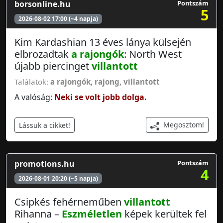
borsonline.hu
Pontszám
5
2026-08-02 17:00 (~4 napja)
Kim Kardashian 13 éves lánya külsején
elbrozadtak
a rajongók
: North West
újabb piercinget
villantott
Találatok:
a rajongók
,
rajong
,
villantott
A valóság:
Neki se volt jobb dolga.
Megosztom!
Lássuk a cikket!
promotions.hu
Pontszám
4
2026-08-01 20:20 (~5 napja)
Csipkés fehérneműben
villantott
Rihanna –
Eszméletlen
képek kerültek fel