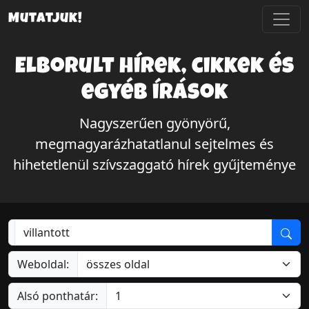
Mutatjuk!
Elborult hírek, cikkek és
egyéb írások
Nagyszerűen gyönyörű,
megmagyarázhatatlanul sejtelmes és
hihetetlenül szívszaggató hírek gyűjteménye
Weboldal:
Alsó ponthatár: