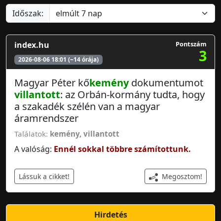
Időszak:
index.hu
Pontszám
3
2026-08-06 18:01 (~14 órája)
Magyar Péter kő
kemény
dokumentumot
villantott
: az Orbán-kormány tudta, hogy
a szakadék szélén van a magyar
áramrendszer
Találatok:
kemény
,
villantott
A valóság:
Ennél sokkal többre számítottunk.
Megosztom!
Lássuk a cikket!
Hirdetés