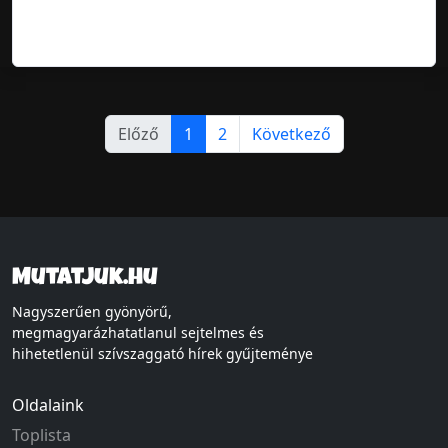
Előző
1
2
Következő
Mutatjuk.hu
Nagyszerűen gyönyörű,
megmagyarázhatatlanul sejtelmes és
hihetetlenül szívszaggató hírek gyűjteménye
Oldalaink
Toplista