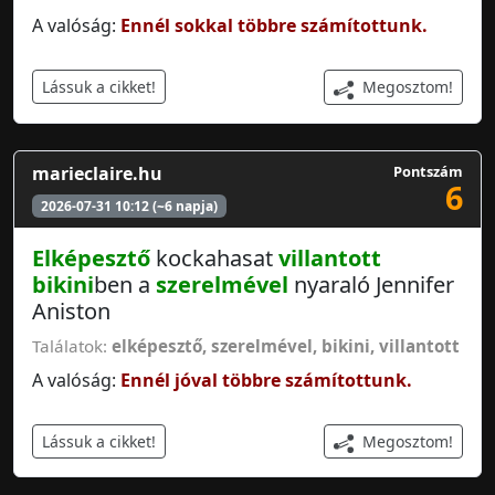
A valóság:
Ennél sokkal többre számítottunk.
Megosztom!
Lássuk a cikket!
marieclaire.hu
Pontszám
6
2026-07-31 10:12 (~6 napja)
Elképesztő
kockahasat
villantott
bikini
ben a
szerelmével
nyaraló Jennifer
Aniston
Találatok:
elképesztő
,
szerelmével
,
bikini
,
villantott
A valóság:
Ennél jóval többre számítottunk.
Megosztom!
Lássuk a cikket!