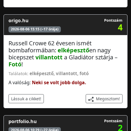
origo.hu
Pontszám
4
2026-08-06 15:15 (~17 órája)
Russell Crowe 62 évesen ismét
bombaformában:
elképesztő
en nagy
bicepszet
villantott
a Gladiátor sztárja –
Fotó
!
Találatok:
elképesztő
,
villantott
,
fotó
A valóság:
Neki se volt jobb dolga.
Megosztom!
Lássuk a cikket!
portfolio.hu
Pontszám
2
2026-08-06 10:29 (~22 órája)