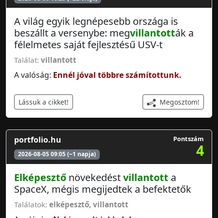
A világ egyik legnépesebb országa is
beszállt a versenybe: meg
villantott
ák a
félelmetes saját fejlesztésű USV-t
Találat:
villantott
A valóság:
Ennél jóval többre számítottunk.
Megosztom!
Lássuk a cikket!
portfolio.hu
Pontszám
4
2026-08-05 09:05 (~1 napja)
Elképesztő
növekedést
villantott
a
SpaceX, mégis megijedtek a befektetők
Találatok:
elképesztő
,
villantott