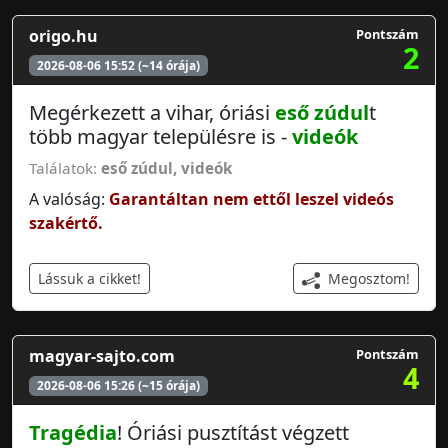
origo.hu
Pontszám
2
2026-08-06 15:52 (~14 órája)
Megérkezett a vihar, óriási
eső zúdul
t
több magyar településre is -
videók
Találatok:
eső zúdul
,
videók
A valóság:
Garantáltan nem ettől leszel videós
szakértő.
Megosztom!
Lássuk a cikket!
magyar-sajto.com
Pontszám
4
2026-08-06 15:26 (~15 órája)
Tragédia
! Óriási pusztítást végzett