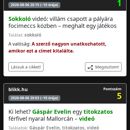
1
2026-08-06 20:15 (~10 órája)
Sokkoló
videó: villám csapott a pályára
focimeccs közben – meghalt egy játékos
Találat:
sokkoló
A valóság:
A szerző nagyon unatkozhatott,
amikor ezt a címet kitalálta.
Megosztom!
Lássuk a cikket!
blikk.hu
Pontszám
5
2026-08-06 20:03 (~10 órája)
Ki lehet?
Gáspár Evelin
egy
titokzatos
férfivel nyaral Mallorcán –
videó
Találatok:
Gáspár Evelin
,
titokzatos
,
videó