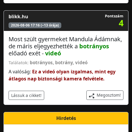
blikk.hu
Pontszám
4
2026-08-06 17:16 (~13 órája)
Most szült gyermeket Mandula Ádámnak,
de máris eljegyezhették a
botrányos
előadó exét -
videó
Találatok:
botrányos
,
botrány
,
videó
A valóság:
Ez a videó olyan izgalmas, mint egy
átlagos nap biztonsági kamera felvétele.
Megosztom!
Lássuk a cikket!
Hirdetés