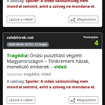
A valóság:
Spoiler: A videó valószínűleg nem
mond el semmit, amit a szöveg ne mondana el.
Megosztom!
Lássuk a cikket!
celebhirek.net
Pontszám
4
2026-08-06 18:10 (~12 órája)
Tragédia
! Óriási pusztítást végzett
Magyarországon – Tönkrement házak,
menekülő emberek –
videó
Találatok:
tragédia
,
videó
A valóság:
Spoiler: A videó valószínűleg nem
mond el semmit, amit a szöveg ne mondana el.
Megosztom!
Lássuk a cikket!