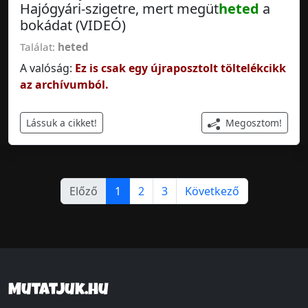
Hajógyári-szigetre, mert megüt
heted
a
bokádat (VIDEÓ)
Találat:
heted
A valóság:
Ez is csak egy újraposztolt töltelékcikk
az archívumból.
Megosztom!
Lássuk a cikket!
Előző
1
2
3
Következő
Mutatjuk.hu