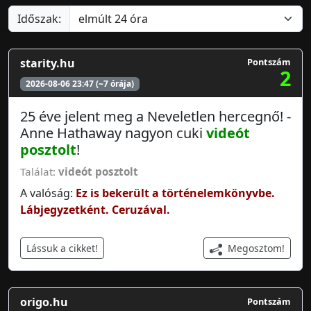
Időszak:
starity.hu
Pontszám
2
2026-08-06 23:47 (~7 órája)
25 éve jelent meg a Neveletlen hercegnő! -
Anne Hathaway nagyon cuki
videót
posztolt
!
Találat:
videót posztolt
A valóság:
Ez is bekerült a történelemkönyvbe.
Lábjegyzetként. Ceruzával.
Megosztom!
Lássuk a cikket!
origo.hu
Pontszám