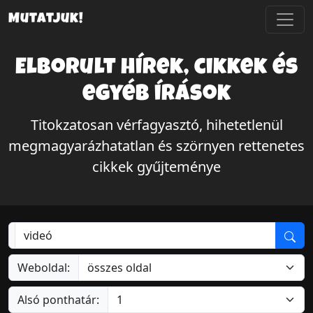
Mutatjuk!
Elborult hírek, cikkek és
egyéb írások
Titokzatosan vérfagyasztó, hihetetlenül
megmagyarázhatatlan és szörnyen rettenetes
cikkek gyűjteménye
Weboldal:
Alsó ponthatár: