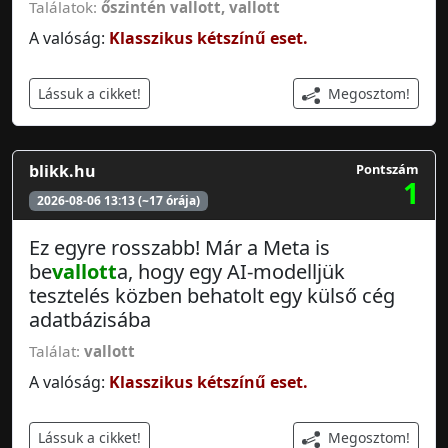
Találatok:
őszintén vallott
,
vallott
A valóság:
Klasszikus kétszínű eset.
Megosztom!
Lássuk a cikket!
blikk.hu
Pontszám
1
2026-08-06 13:13 (~17 órája)
Ez egyre rosszabb! Már a Meta is
be
vallott
a, hogy egy AI-modelljük
tesztelés közben behatolt egy külső cég
adatbázisába
Találat:
vallott
A valóság:
Klasszikus kétszínű eset.
Megosztom!
Lássuk a cikket!