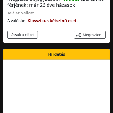
férjének: már 26 éve házasok
Találat:
vallott
A valóság:
Klasszikus kétszínű eset.
Megosztom!
Lássuk a cikket!
Hirdetés