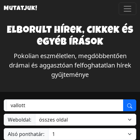
Mutatjuk!
Elborult hírek, cikkek és
egyéb írások
Pokolian eszméletlen, megdöbbentően
drámai és aggasztóan felfoghatatlan hírek
gyűjteménye
Weboldal:
Alsó ponthatár: