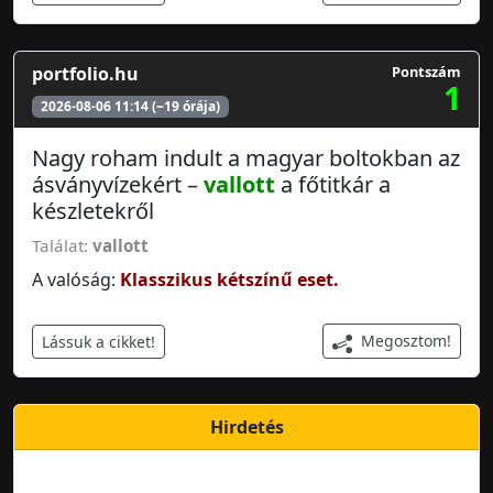
portfolio.hu
Pontszám
1
2026-08-06 11:14 (~19 órája)
Nagy roham indult a magyar boltokban az
ásványvízekért –
vallott
a főtitkár a
készletekről
Találat:
vallott
A valóság:
Klasszikus kétszínű eset.
Megosztom!
Lássuk a cikket!
Hirdetés