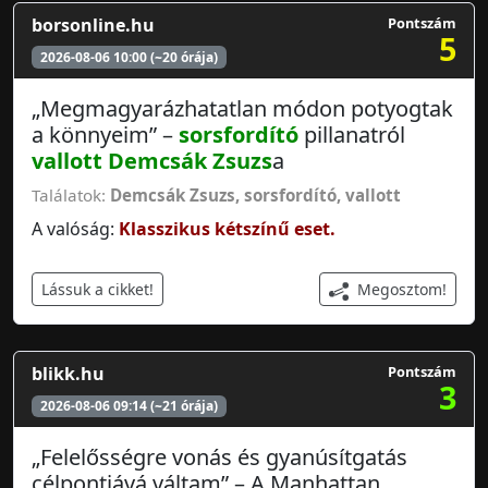
borsonline.hu
Pontszám
5
2026-08-06 10:00 (~20 órája)
„Megmagyarázhatatlan módon potyogtak
a könnyeim” –
sorsfordító
pillanatról
vallott
Demcsák Zsuzs
a
Találatok:
Demcsák Zsuzs
,
sorsfordító
,
vallott
A valóság:
Klasszikus kétszínű eset.
Megosztom!
Lássuk a cikket!
blikk.hu
Pontszám
3
2026-08-06 09:14 (~21 órája)
„Felelősségre vonás és gyanúsítgatás
célpontjává váltam” – A Manhattan