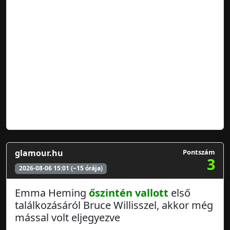
glamour.hu
Pontszám
3
2026-08-06 15:01 (~15 órája)
Emma Heming
őszintén vallott
első
találkozásáról Bruce Willisszel, akkor még
mással volt eljegyezve