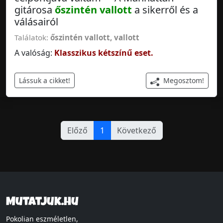
gitárosa
őszintén vallott
a sikerről és a
válásairól
Találatok:
őszintén vallott
,
vallott
A valóság:
Klasszikus kétszínű eset.
Megosztom!
Lássuk a cikket!
Előző
1
Következő
Mutatjuk.hu
Pokolian eszméletlen,