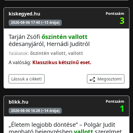
kiskegyed.hu
Pontszám
3
2026-08-06 17:40 (~13 órája)
Tarján Zsófi
őszintén vallott
édesanyjáról, Hernádi Juditról
Találatok:
őszintén vallott
,
vallott
A valóság:
Klasszikus kétszínű eset.
Megosztom!
Lássuk a cikket!
blikk.hu
Pontszám
1
2026-08-06 16:28 (~14 órája)
„Életem legjobb döntése” – Polgár Judit
megható bejegyzésben
vallott
szerelmet