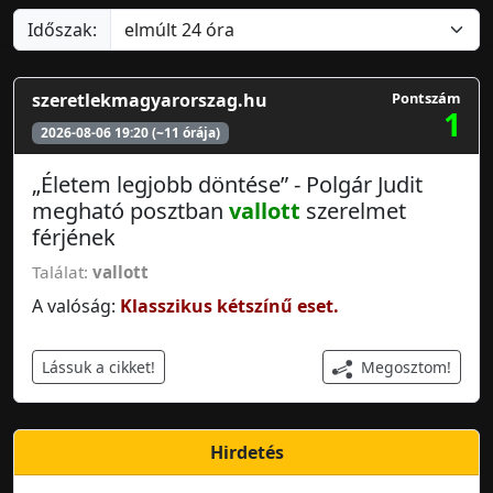
Időszak:
szeretlekmagyarorszag.hu
Pontszám
1
2026-08-06 19:20 (~11 órája)
„Életem legjobb döntése” - Polgár Judit
megható posztban
vallott
szerelmet
férjének
Találat:
vallott
A valóság:
Klasszikus kétszínű eset.
Megosztom!
Lássuk a cikket!
Hirdetés