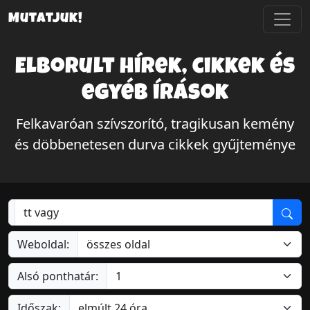
Mutatjuk!
Elborult hírek, cikkek és
egyéb írások
Felkavaróan szívszorító, tragikusan kemény
és döbbenetesen durva cikkek gyűjteménye
Weboldal:
Alsó ponthatár:
Időszak: