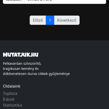
Előző
1
Következő
Mutatjuk.hu
Felkavaróan szívszorító,
tragikusan kemény és
döbbenetesen durva cikkek gyűjteménye
Oldalaink
Toplista
Írások
Statisztika