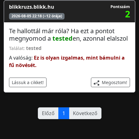
blikkruzs.blikk.hu
Pontszám
2
2026-08-05 22:18 (~12 órája)
Te hallottál már róla? Ha ezt a pontot
megnyomod a
tested
en, azonnal elalszol
Találat:
tested
A valóság:
Ez is olyan izgalmas, mint bámulni a
fű növését.
Megosztom!
Lássuk a cikket!
Előző
1
Következő