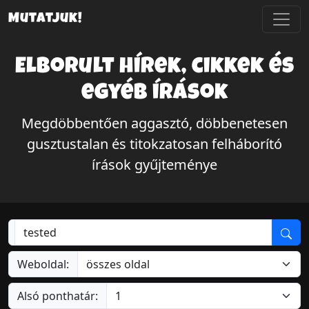
Mutatjuk!
Elborult hírek, cikkek és
egyéb írások
Megdöbbentően aggasztó, döbbenetesen
gusztustalan és titokzatosan felháborító
írások gyűjteménye
Weboldal:
Alsó ponthatár: