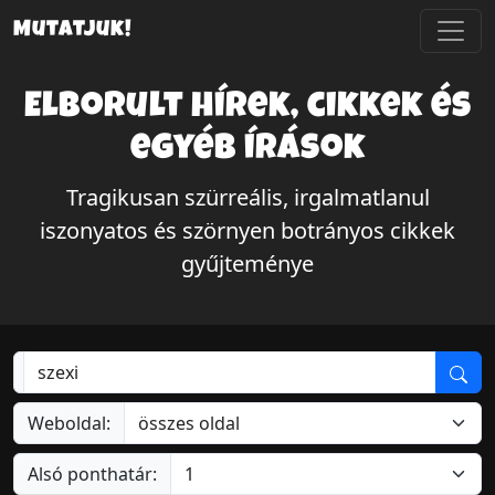
Mutatjuk!
Elborult hírek, cikkek és
egyéb írások
Tragikusan szürreális, irgalmatlanul
iszonyatos és szörnyen botrányos cikkek
gyűjteménye
Weboldal:
Alsó ponthatár: