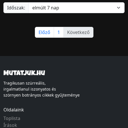
Időszak:
Előző
1
Következő
Mutatjuk.hu
Tragikusan szürreális,
irgalmatlanul iszonyatos és
szörnyen botrányos cikkek gyűjteménye
Oldalaink
Toplista
Írások