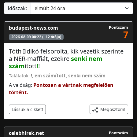
Időszak:
budapest-news.com
Pontszám
7
2026-08-09 00:22 (~12 órája)
Tóth Ildikó felsorolta, kik vezetik szerinte
a NER-maffiát, ezekre
senki nem
szám
ított
!
!
Találatok:
!
,
em számított
,
senki nem szám
A valóság:
Pontosan a vártnak megfelelően
történt.
Megosztom!
Lássuk a cikket!
celebhirek.net
Pontszám