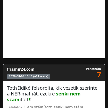
frisshir24.com
Pontszám
7
2026-08-08 15:11 (~21 órája)
Tóth Ildikó felsorolta, kik vezetik szerinte
a NER-maffiát, ezekre
senki nem
szám
ított
!
!
Találatok:
!
,
em számított
,
senki nem szám