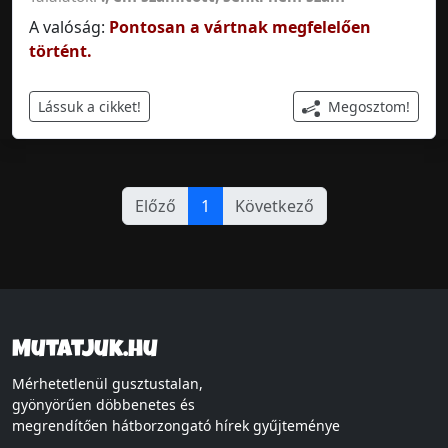
A valóság:
Pontosan a vártnak megfelelően
történt.
Megosztom!
Lássuk a cikket!
Előző
1
Következő
Mutatjuk.hu
Mérhetetlenül gusztustalan,
gyönyörűen döbbenetes és
megrendítően hátborzongató hírek gyűjteménye