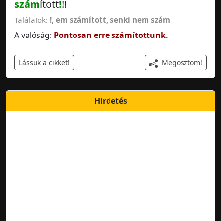
szám
ított
!
!!
Találatok:
!
,
em számított
,
senki nem szám
A valóság:
Pontosan erre számítottunk.
Megosztom!
Lássuk a cikket!
Hirdetés