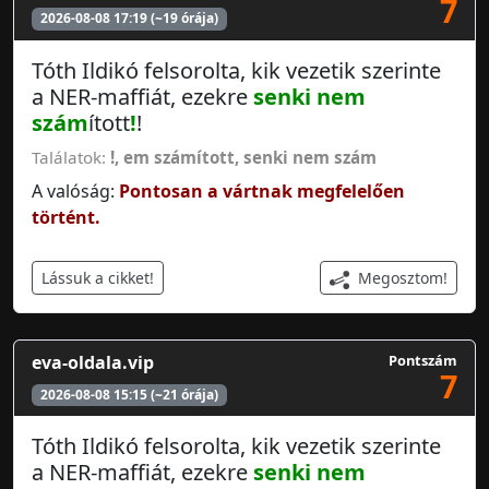
7
2026-08-08 17:19 (~19 órája)
Tóth Ildikó felsorolta, kik vezetik szerinte
a NER-maffiát, ezekre
senki nem
szám
ított
!
!
Találatok:
!
,
em számított
,
senki nem szám
A valóság:
Pontosan a vártnak megfelelően
történt.
Megosztom!
Lássuk a cikket!
eva-oldala.vip
Pontszám
7
2026-08-08 15:15 (~21 órája)
Tóth Ildikó felsorolta, kik vezetik szerinte
a NER-maffiát, ezekre
senki nem