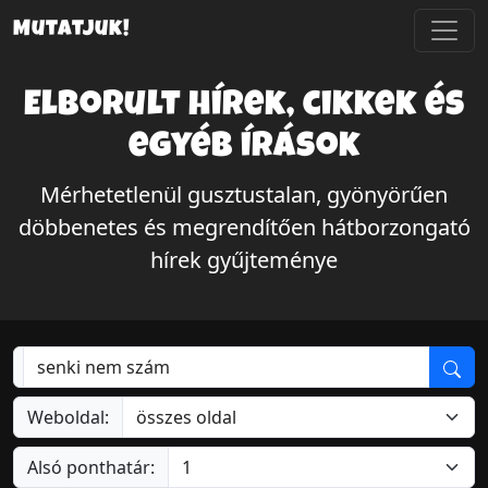
Mutatjuk!
Elborult hírek, cikkek és
egyéb írások
Mérhetetlenül gusztustalan, gyönyörűen
döbbenetes és megrendítően hátborzongató
hírek gyűjteménye
Weboldal:
Alsó ponthatár: