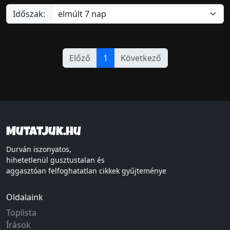
Időszak:
Előző
1
Következő
Mutatjuk.hu
Durván iszonyatos,
hihetetlenül gusztustalan és
aggasztóan felfoghatatlan cikkek gyűjteménye
Oldalaink
Toplista
Írások