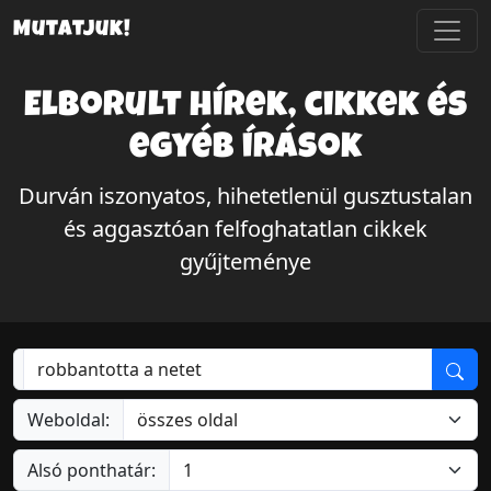
Mutatjuk!
Elborult hírek, cikkek és
egyéb írások
Durván iszonyatos, hihetetlenül gusztustalan
és aggasztóan felfoghatatlan cikkek
gyűjteménye
Weboldal:
Alsó ponthatár: