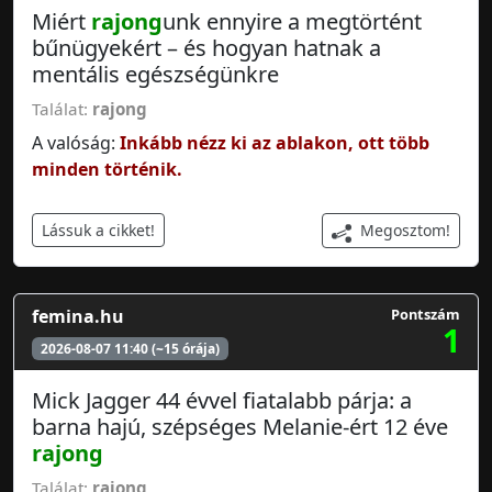
Miért
rajong
unk ennyire a megtörtént
bűnügyekért – és hogyan hatnak a
mentális egészségünkre
Találat:
rajong
A valóság:
Inkább nézz ki az ablakon, ott több
minden történik.
Megosztom!
Lássuk a cikket!
femina.hu
Pontszám
1
2026-08-07 11:40 (~15 órája)
Mick Jagger 44 évvel fiatalabb párja: a
barna hajú, szépséges Melanie-ért 12 éve
rajong
Találat:
rajong