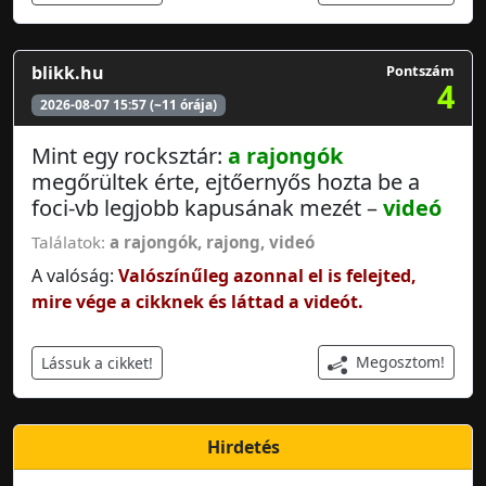
blikk.hu
Pontszám
4
2026-08-07 15:57 (~11 órája)
Mint egy rocksztár:
a rajongók
megőrültek érte, ejtőernyős hozta be a
foci-vb legjobb kapusának mezét –
videó
Találatok:
a rajongók
,
rajong
,
videó
A valóság:
Valószínűleg azonnal el is felejted,
mire vége a cikknek és láttad a videót.
Megosztom!
Lássuk a cikket!
Hirdetés