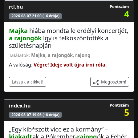
rtl.hu
Pontszám
4
2026-08-07 21:00 (~6 órája)
Majka
hiába mondta le erdélyi koncertjét,
a rajongók
így is felköszöntötték a
születésnapján
Találatok:
Majka
,
a rajongók
,
rajong
A valóság:
Végre! Ideje volt újra írni róla.
Megosztom!
Lássuk a cikket!
index.hu
Pontszám
5
2026-08-07 19:06 (~8 órája)
„Egy kib*szott vicc ez a kormány” –
kiakadt
ak a Pókember-
rajong
ók a Fehér