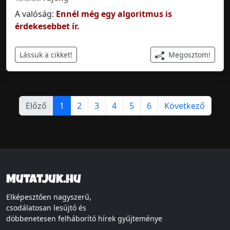
A valóság:
Ennél még egy algoritmus is
érdekesebbet ír.
Megosztom!
Lássuk a cikket!
Előző
1
2
3
4
5
6
Következő
Mutatjuk.hu
Elképesztően nagyszerű,
csodálatosan lesújtó és
döbbenetesen felháborító hírek gyűjteménye