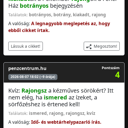
Ház
botrányos
bejegyzésén
Találatok:
botrányos
,
botrány
,
kiakadt
,
rajong
A valóság:
A legnagyobb meglepetés az, hogy
ebből cikket írtak.
Megosztom!
Lássuk a cikket!
penzcentrum.hu
Pontszám
4
2026-08-07 18:02 (~9 órája)
Kvíz:
Rajongsz
a kézműves sörökért? Itt
nem elég, ha
ismered
az ízeket, a
sörfőzéshez is értened kell!
Találatok:
ismered
,
rajong
,
rajongsz
,
kvíz
A valóság:
Idő- és webtárhelypazarló írás.