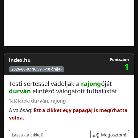
index.hu
Pontszám
1
2026-08-07 16:59 (~10 órája)
Testi sértéssel vádolják a
rajong
óját
durván
elintéző válogatott futballistát
Találatok:
durván
,
rajong
A valóság:
Ezt a cikket egy papagáj is megírhatta
volna.
Megosztom!
Lássuk a cikket!