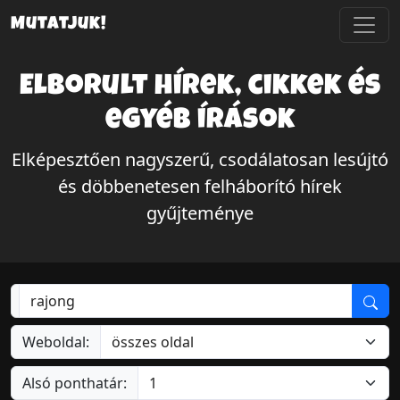
Mutatjuk!
Elborult hírek, cikkek és
egyéb írások
Elképesztően nagyszerű, csodálatosan lesújtó
és döbbenetesen felháborító hírek
gyűjteménye
Weboldal:
Alsó ponthatár: