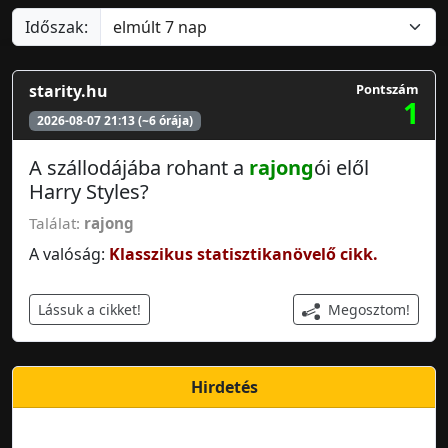
Időszak:
starity.hu
Pontszám
1
2026-08-07 21:13 (~6 órája)
A szállodájába rohant a
rajong
ói elől
Harry Styles?
Találat:
rajong
A valóság:
Klasszikus statisztikanövelő cikk.
Megosztom!
Lássuk a cikket!
Hirdetés