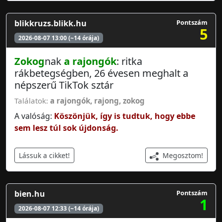
blikkruzs.blikk.hu
Pontszám
5
2026-08-07 13:00 (~14 órája)
Zokog
nak
a rajongók
: ritka
rákbetegségben, 26 évesen meghalt a
népszerű TikTok sztár
Találatok:
a rajongók
,
rajong
,
zokog
A valóság:
Köszönjük, így is tudtuk, hogy ebbe
sem lesz túl sok újdonság.
Megosztom!
Lássuk a cikket!
bien.hu
Pontszám
1
2026-08-07 12:33 (~14 órája)