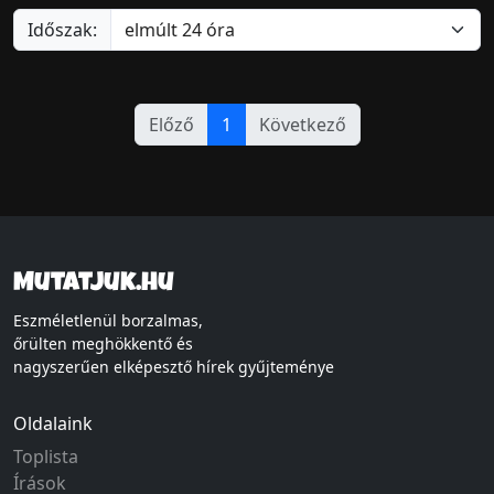
Időszak:
Előző
1
Következő
Mutatjuk.hu
Eszméletlenül borzalmas,
őrülten meghökkentő és
nagyszerűen elképesztő hírek gyűjteménye
Oldalaink
Toplista
Írások