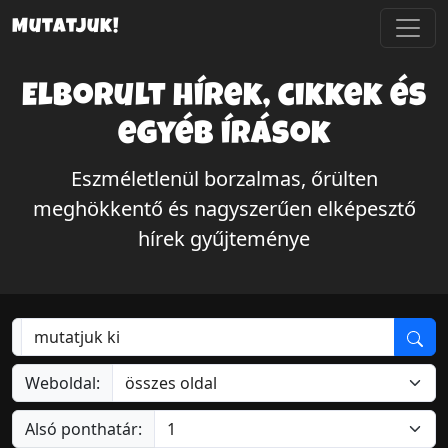
Mutatjuk!
Elborult hírek, cikkek és
egyéb írások
Eszméletlenül borzalmas, őrülten
meghökkentő és nagyszerűen elképesztő
hírek gyűjteménye
Weboldal:
Alsó ponthatár: