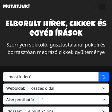
Mutatjuk!
Elborult hírek, cikkek és
egyéb írások
Szörnyen sokkoló, gusztustalanul pokoli és
borzasztóan megrázó cikkek gyűjteménye
Weboldal:
Alsó ponthatár:
Időszak: