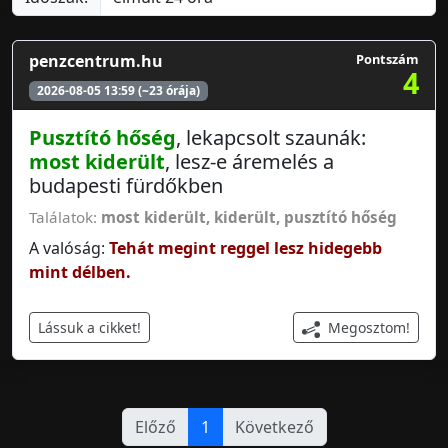
penzcentrum.hu
Pontszám
4
2026-08-05 13:59 (~23 órája)
Pusztító hőség
, lekapcsolt szaunák:
most kiderült
, lesz-e áremelés a
budapesti fürdőkben
Találatok:
most kiderült
,
kiderült
,
pusztító hőség
A valóság:
Tehát megint reggel lesz hidegebb
mint délben.
Megosztom!
Lássuk a cikket!
Előző
1
Következő