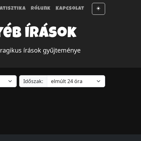
atisztika
Rólunk
Kapcsolat
☀️
yéb írások
tragikus írások gyűjteménye
Időszak: