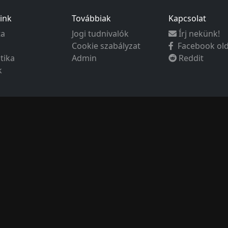
ink
Továbbiak
Kapcsolat
ta
Jogi tudnivalók
Írj nekünk!
Cookie szabályzat
Facebook ol
ztika
Admin
Reddit
k