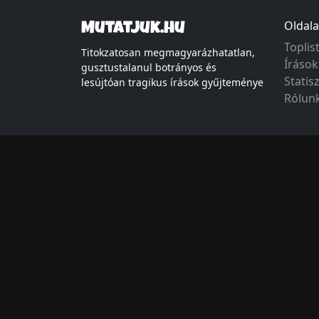
Oldala
Mutatjuk.hu
Toplis
Titokzatosan megmagyarázhatatlan,
Írások
gusztustalanul botrányos és
Statis
lesújtóan tragikus írások gyűjteménye
Rólun