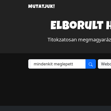
Mutatjuk!
Elborult 
Titokzatosan megmagyarázha
Webo