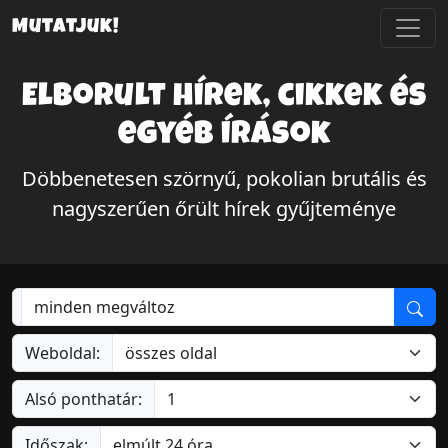
Mutatjuk!
Elborult hírek, cikkek és
egyéb írások
Döbbenetesen szörnyű, pokolian brutális és
nagyszerűen őrült hírek gyűjteménye
Weboldal:
Alsó ponthatár:
Időszak: