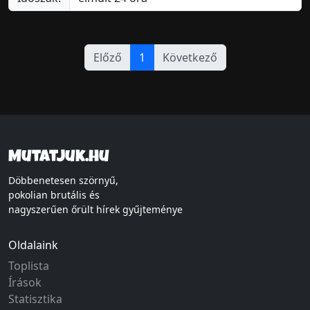
Előző
1
Következő
Mutatjuk.hu
Döbbenetesen szörnyű,
pokolian brutális és
nagyszerűen őrült hírek gyűjteménye
Oldalaink
Toplista
Írások
Statisztika