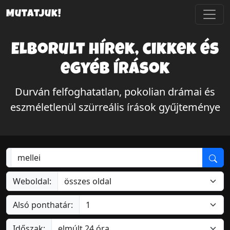
Mutatjuk!
Elborult hírek, cikkek és
egyéb írások
Durván felfoghatatlan, pokolian drámai és
eszméletlenül szürreális írások gyűjteménye
Weboldal:
Alsó ponthatár:
Időszak: