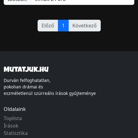
Előző
1
Következő
Mutatjuk.hu
Durván felfoghatatlan,
pokolian drámai és
eszméletlenül szürreális írások gyűjteménye
Oldalaink
Toplista
Írások
Statisztika