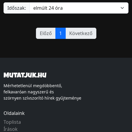
Időszak:
Előző
1
Következő
Mutatjuk.hu
Mérhetetlenül megdöbbentő,
felkavaróan nagyszerű és
szörnyen szívszorító hírek gyűjteménye
Oldalaink
Toplista
Írások