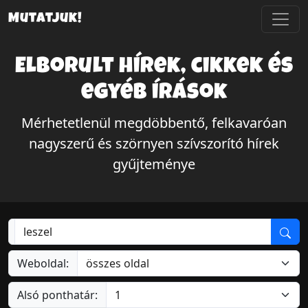
Mutatjuk!
Elborult hírek, cikkek és
egyéb írások
Mérhetetlenül megdöbbentő, felkavaróan
nagyszerű és szörnyen szívszorító hírek
gyűjteménye
Weboldal:
Alsó ponthatár: