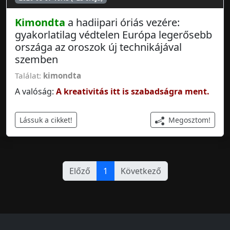
Kimondta
a hadiipari óriás vezére:
gyakorlatilag védtelen Európa legerősebb
országa az oroszok új technikájával
szemben
Találat:
kimondta
A valóság:
A kreativitás itt is szabadságra ment.
Megosztom!
Lássuk a cikket!
Előző
1
Következő