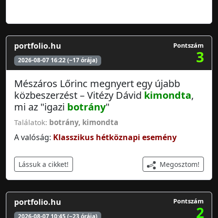
portfolio.hu
Pontszám
3
2026-08-07 16:22 (~17 órája)
Mészáros Lőrinc megnyert egy újabb
közbeszerzést – Vitézy Dávid
kimondta
,
mi az "igazi
botrány
"
Találatok:
botrány
,
kimondta
A valóság:
Klasszikus hétköznapi esemény
Megosztom!
Lássuk a cikket!
portfolio.hu
Pontszám
2
2026-08-07 10:45 (~23 órája)