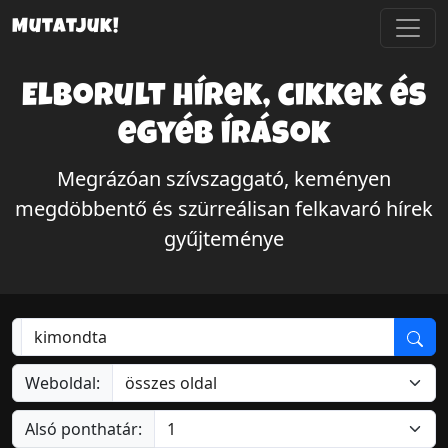
Mutatjuk!
Elborult hírek, cikkek és
egyéb írások
Megrázóan szívszaggató, keményen
megdöbbentő és szürreálisan felkavaró hírek
gyűjteménye
Weboldal:
Alsó ponthatár: