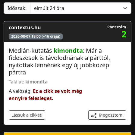
Időszak:
contextus.hu
Pontszám
2
2026-08-07 18:00 (~16 órája)
Medián-kutatás
kimondta
: Már a
fideszesek is távolodnának a párttól,
nyitottak lennének egy új jobbközép
pártra
Találat:
kimondta
A valóság:
Ez a cikk se volt még
ennyire felesleges.
Megosztom!
Lássuk a cikket!