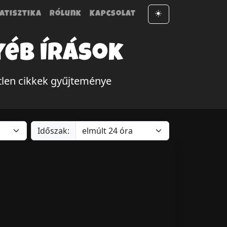
atisztika
Rólunk
Kapcsolat
☀️
yéb írások
tlen cikkek gyűjteménye
Időszak: