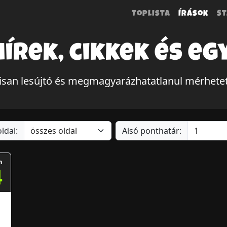
Toplista
Írások
St
hírek, cikkek és eg
álisan lesújtó és megmagyarázhatatlanul mérhete
ldal:
Alsó ponthatár:
m
4