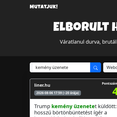
Mutatjuk!
Elborult 
Váratlanul durva, brut
Webo
Pontszá
liner.hu
2026-08-06 17:59 (~20 órája)
Trump
kemény üzenete
t küldött:
hosszú börtönbüntetést ígér a