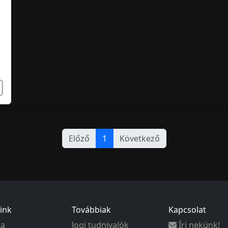
Előző
1
Következő
ink
Továbbiak
Kapcsolat
ta
Jogi tudnivalók
Írj nekünk!