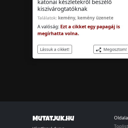
katonai készletekről beszélő
kiszivárogtatóknak
Találatok:
kemény
,
kemény üzenete
A valóság:
Ezt a cikket egy papagáj is
megírhatta volna.
Megosztom!
Lássuk a cikket!
Oldala
Mutatjuk.hu
Toplis