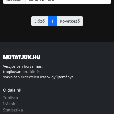
Előző
1
Következő
Mutatjuk.hu
Vészjóslóan borzalmas,
tragikusan brutális és
sokkolóan érdektelen írások gyűjteménye
Oldalaink
Toplista
Írások
Statisztika