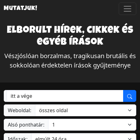
Mutatjuk!
Elborult hírek, cikkek és
egyéb írások
Vészjóslóan borzalmas, tragikusan brutális és
sokkolóan érdektelen írások gyűjteménye
Weboldal:
Alsó ponthatár:
Időszak: