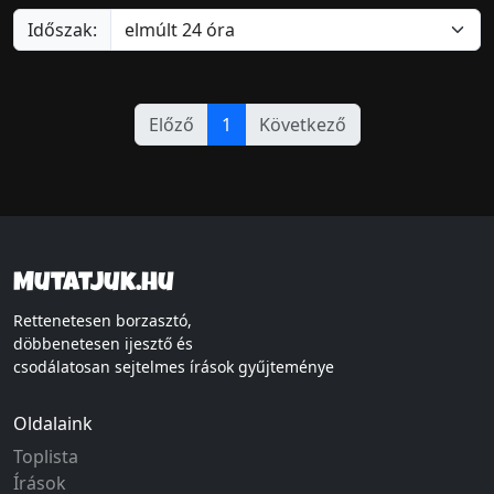
Időszak:
Előző
1
Következő
Mutatjuk.hu
Rettenetesen borzasztó,
döbbenetesen ijesztő és
csodálatosan sejtelmes írások gyűjteménye
Oldalaink
Toplista
Írások