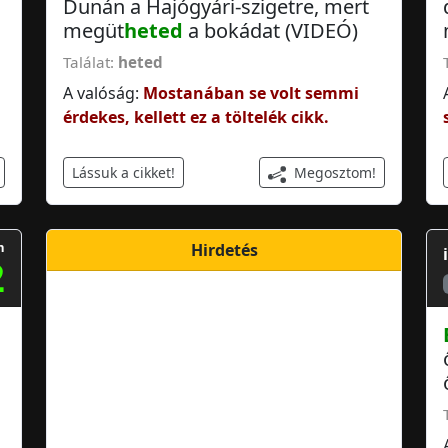
Dunán a Hajógyári-szigetre, mert
megüt
heted
a bokádat (VIDEÓ)
Találat:
heted
A valóság:
Mostanában se volt semmi
érdekes, kellett ez a töltelék cikk.
Megosztom!
Lássuk a cikket!
m
Hirdetés
2