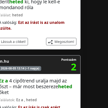
derít
heted
ki, hogy le kell-e
mondanod róla
Találat:
heted
A valóság:
Ezt az írást is az unalom
szülte.
Megosztom!
Lássuk a cikket!
Pontszám
in.hu
2
2026-08-05 13:14 (~1 napja)
Ez a
4 cipőtrend uralja majd az
őszt – már most beszereze
heted
őket
Találatok:
Ez a
,
heted
A valóság:
Ez az írás is csak azért