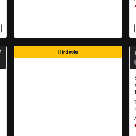
m
Hirdetés
1