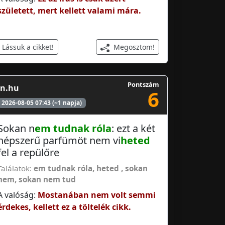
született, mert kellett valami mára.
Megosztom!
Lássuk a cikket!
Pontszám
in.hu
6
2026-08-05 07:43 (~1 napja)
Sokan n
em tudnak róla
: ezt a két
népszerű parfümöt nem vi
heted
fel a repülőre
Találatok:
em tudnak róla
,
heted
,
sokan
nem
,
sokan nem tud
A valóság:
Mostanában nem volt semmi
érdekes, kellett ez a töltelék cikk.