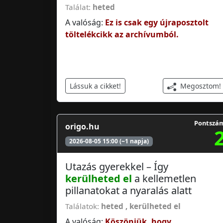
Találat:
heted
A valóság:
Ez is csak egy újraposztolt
töltelékcikk az archívumból.
Megosztom!
Lássuk a cikket!
Pontszá
origo.hu
2026-08-05 15:00 (~1 napja)
Utazás gyerekkel – Így
kerülheted el
a kellemetlen
pillanatokat a nyaralás alatt
Találatok:
heted
,
kerülheted el
A valóság:
Köszönjük, hogy