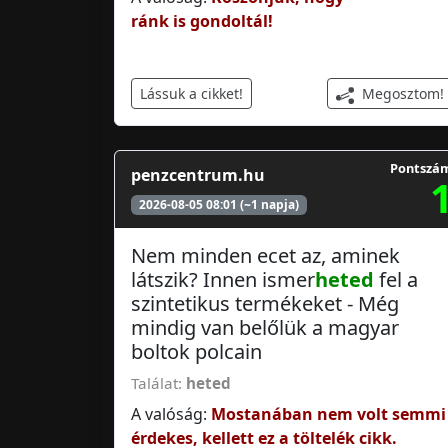
ránk is gondoltál!
Megosztom!
Lássuk a cikket!
Pontszá
penzcentrum.hu
2026-08-05 08:01 (~1 napja)
Nem minden ecet az, aminek
látszik? Innen ismer
heted
fel a
szintetikus termékeket - Még
mindig van belőlük a magyar
boltok polcain
Találat:
heted
A valóság:
Mostanában nem volt semmi
érdekes, kellett ez a töltelék cikk.