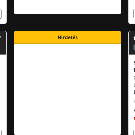
m
Hirdetés
1