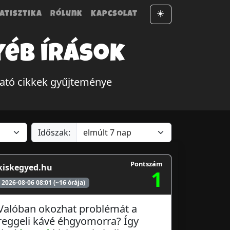
atisztika
Rólunk
Kapcsolat
☀️
yéb írások
gató cikkek gyűjteménye
Időszak:
Pontszám
kiskegyed.hu
1
2026-08-06 08:01 (~16 órája)
Valóban okozhat problémát a
reggeli kávé éhgyomorra? Így