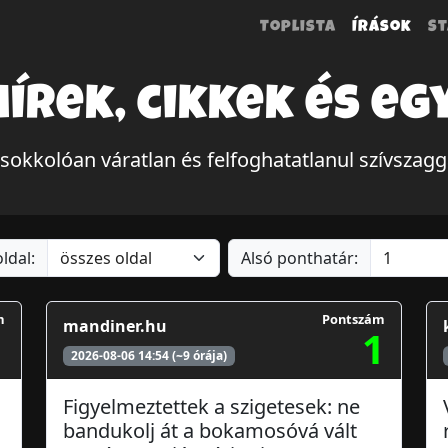
Toplista
Írások
St
hírek, cikkek és eg
 sokkolóan váratlan és felfoghatatlanul szívszag
ldal:
Alsó ponthatár:
m
Pontszám
mandiner.hu
1
1
2026-08-06 14:54 (~9 órája)
Figyelmeztettek a szigetesek: ne
bandukolj át a bokamosóvá vált