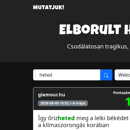
Mutatjuk!
Elborult 
Csodálatosan tragikus,
Webo
Pontszá
glamour.hu
2026-08-06 16:02 (~8 órája)
Így őriz
heted
meg a lelki békédet
a klímaszorongás korában