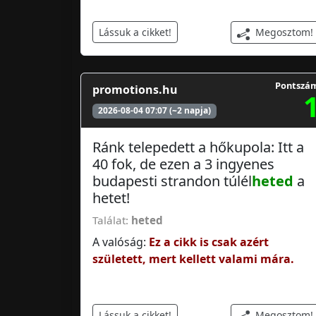
Megosztom!
Lássuk a cikket!
Pontszá
promotions.hu
2026-08-04 07:07 (~2 napja)
Ránk telepedett a hőkupola: Itt a
40 fok, de ezen a 3 ingyenes
budapesti strandon túlél
heted
a
hetet!
Találat:
heted
A valóság:
Ez a cikk is csak azért
született, mert kellett valami mára.
Megosztom!
Lássuk a cikket!