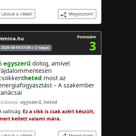
Megosztom!
Lássuk a cikket!
Pontszám
femina.hu
3
2026-08-04 07:06 (~2 napja)
5
egyszerű
dolog, amivel
fájdalommentesen
csökkent
heted
most az
energiafogyasztást – A szakember
tanácsai
Találatok:
egyszerű
,
heted
A valóság:
Ez a cikk is csak azért készült,
mert kellett valami mára.
Megosztom!
Lássuk a cikket!