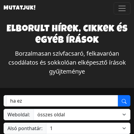
Mutatjuk!
Elborult hírek, cikkek és
egyéb írások
Borzalmasan szívfacsaró, felkavaróan
csodálatos és sokkolóan elképesztő írások
gyűjteménye
Weboldal:
Alsó ponthatár: