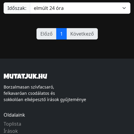
Időszak:
Előző
1
Következő
Mutatjuk.hu
Borzalmasan szívfacsaró,
felkavaróan csodálatos és
sokkolóan elképesztő írások gyűjteménye
Oldalaink
Toplista
Írások