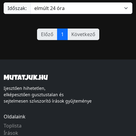
Időszak:
Előző
1
Következő
Mutatjuk.hu
Ijesztően hihetetlen,
elképesztően gusztustalan és
sejtelmesen szívszorító írások gyűjteménye
Oldalaink
Toplista
Írások