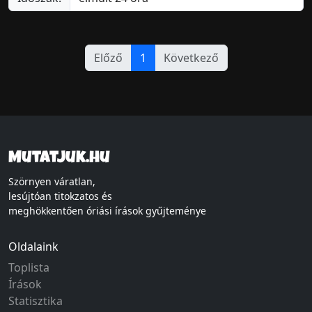
Előző
1
Következő
Mutatjuk.hu
Szörnyen váratlan,
lesújtóan titokzatos és
meghökkentően óriási írások gyűjteménye
Oldalaink
Toplista
Írások
Statisztika