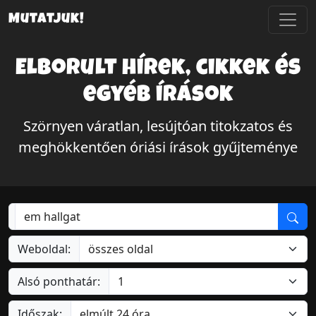
Mutatjuk!
Elborult hírek, cikkek és
egyéb írások
Szörnyen váratlan, lesújtóan titokzatos és
meghökkentően óriási írások gyűjteménye
Weboldal:
Alsó ponthatár:
Időszak: