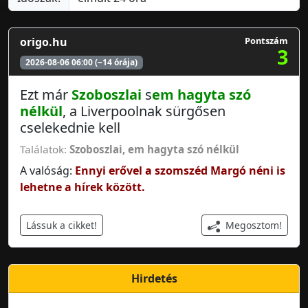
origo.hu
Pontszám
3
2026-08-06 06:00 (~14 órája)
Ezt már
Szoboszlai
s
em hagyta szó
nélkül
, a Liverpoolnak sürgősen
cselekednie kell
Találatok:
Szoboszlai
,
em hagyta szó nélkül
A valóság:
Ennyi erővel a szomszéd Margó néni is
lehetne a hírek között.
Megosztom!
Lássuk a cikket!
Hirdetés