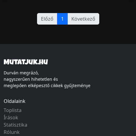
Előző
1
Következő
Mutatjuk.hu
Durván megrázó,
nagyszerűen hihetetlen és
meglepően elképesztő cikkek gyűjteménye
Oldalaink
Toplista
Írások
Statisztika
Rólunk