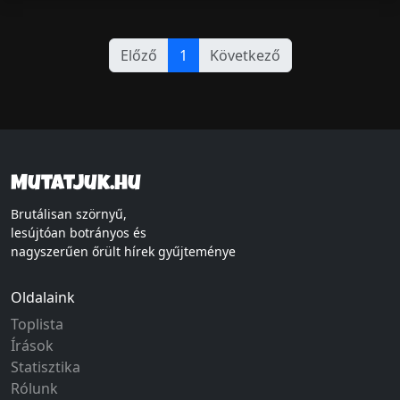
Előző
1
Következő
Mutatjuk.hu
Brutálisan szörnyű,
lesújtóan botrányos és
nagyszerűen őrült hírek gyűjteménye
Oldalaink
Toplista
Írások
Statisztika
Rólunk