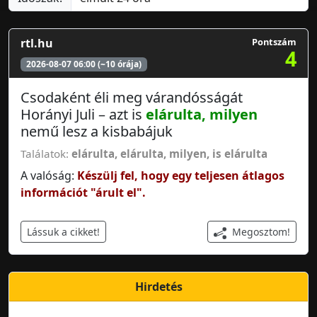
rtl.hu
Pontszám
4
2026-08-07 06:00 (~10 órája)
Csodaként éli meg várandósságát
Horányi Juli – azt is
elárulta, milyen
nemű lesz a kisbabájuk
Találatok:
elárulta
,
elárulta, milyen
,
is elárulta
A valóság:
Készülj fel, hogy egy teljesen átlagos
információt "árult el".
Megosztom!
Lássuk a cikket!
Hirdetés