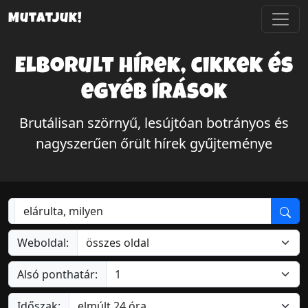
Mutatjuk!
Elborult hírek, cikkek és
egyéb írások
Brutálisan szörnyű, lesújtóan botrányos és
nagyszerűen őrült hírek gyűjteménye
Weboldal:
Alsó ponthatár:
Időszak: