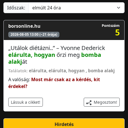
Időszak:
borsonline.hu
Pontszám
5
2026-08-05 13:00 (~21 órája)
„Utálok diétázni..” – Yvonne Dederick
elárulta, hogyan
őrzi meg
bomba
alakj
át
Találatok:
elárulta
,
elárulta, hogyan
,
bomba alakj
A valóság:
Most már csak az a kérdés, kit
érdekel?
Megosztom!
Lássuk a cikket!
Hirdetés