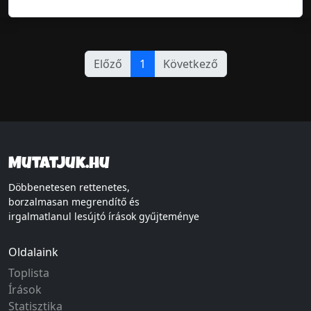
Előző
1
Következő
Mutatjuk.hu
Döbbenetesen rettenetes,
borzalmasan megrendítő és
irgalmatlanul lesújtó írások gyűjteménye
Oldalaink
Toplista
Írások
Statisztika