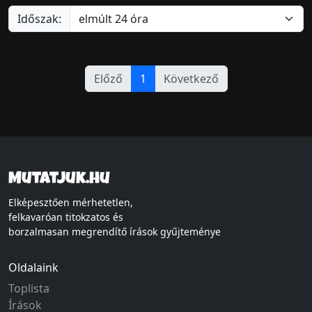
Időszak:
Előző
1
Következő
Mutatjuk.hu
Elképesztően mérhetetlen,
felkavaróan titokzatos és
borzalmasan megrendítő írások gyűjteménye
Oldalaink
Toplista
Írások