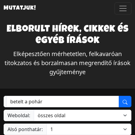
Mutatjuk!
Elborult hírek, cikkek és
egyéb írások
Elképesztően mérhetetlen, felkavaróan
titokzatos és borzalmasan megrendítő írások
gyűjteménye
Weboldal:
Alsó ponthatár: