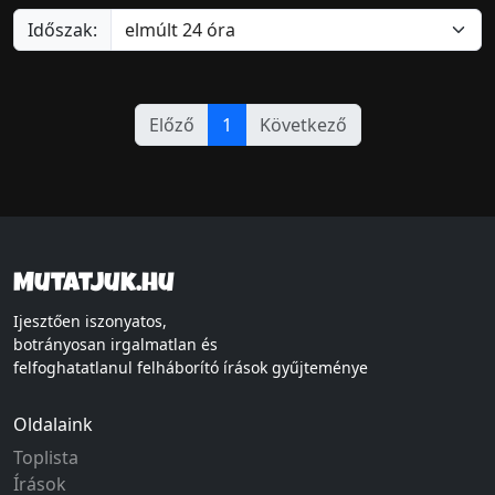
Időszak:
Előző
1
Következő
Mutatjuk.hu
Ijesztően iszonyatos,
botrányosan irgalmatlan és
felfoghatatlanul felháborító írások gyűjteménye
Oldalaink
Toplista
Írások