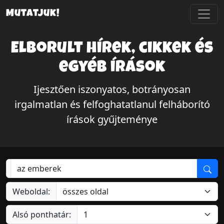
Mutatjuk!
Elborult hírek, cikkek és
egyéb írások
Ijesztően iszonyatos, botrányosan
irgalmatlan és felfoghatatlanul felháborító
írások gyűjteménye
Weboldal:
Alsó ponthatár: