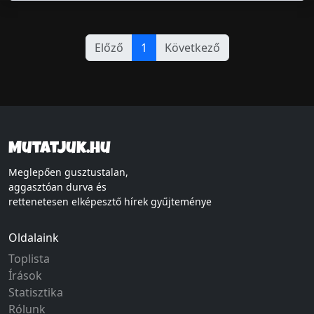
Előző
1
Következő
Mutatjuk.hu
Meglepően gusztustalan,
aggasztóan durva és
rettenetesen elképesztő hírek gyűjteménye
Oldalaink
Toplista
Írások
Statisztika
Rólunk