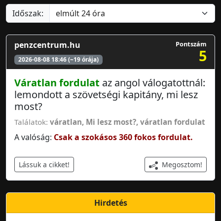
Időszak:
penzcentrum.hu
Pontszám
5
2026-08-08 18:46 (~19 órája)
Váratlan fordulat
az angol válogatottnál:
lemondott a szövetségi kapitány, mi lesz
most?
Találatok:
váratlan
, Mi lesz most?,
váratlan fordulat
A valóság:
Csak a szokásos 360 fokos fordulat.
Megosztom!
Lássuk a cikket!
Hirdetés