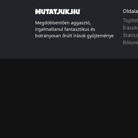
Oldala
Mutatjuk.hu
Toplis
Megdöbbentően aggasztó,
Írások
irgalmatlanul fantasztikus és
Statis
botrányosan őrült írások gyűjteménye
Rólun