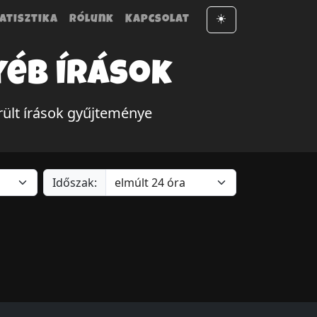
atisztika
Rólunk
Kapcsolat
☀️
yéb írások
rült írások gyűjteménye
Időszak: