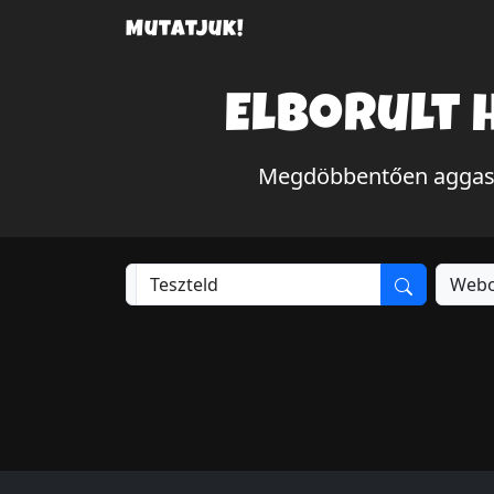
Mutatjuk!
Elborult 
Megdöbbentően aggasztó
Webo