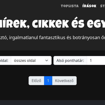
Toplista
Írások
St
hírek, cikkek és eg
, irgalmatlanul fantasztikus és botrányosan ő
ldal:
Alsó ponthatár:
Előző
1
Következő