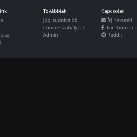
ink
Továbbiak
Kapcsolat
ta
Jogi tudnivalók
Írj nekünk!
Cookie szabályzat
Facebook ol
ztika
Admin
Reddit
k