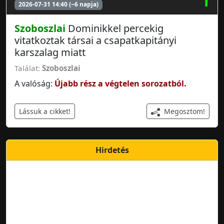
1
2026-07-31 14:40 (~6 napja)
Szoboszlai
Dominikkel percekig
vitatkoztak társai a csapatkapitányi
karszalag miatt
Találat:
Szoboszlai
A valóság:
Újabb rész a végtelen sorozatból.
Megosztom!
Lássuk a cikket!
Hirdetés