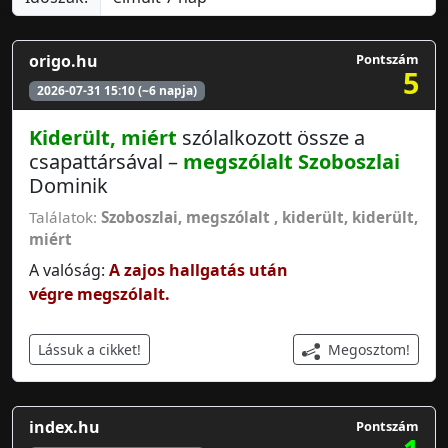
origo.hu
Pontszám
5
2026-07-31 15:10 (~6 napja)
Kiderült, miért
szólalkozott össze a
csapattársával –
megszólalt
Szoboszlai
Dominik
Találatok:
Szoboszlai
,
megszólalt
,
kiderült
,
kiderült,
miért
A valóság:
A zajos hallgatás után
végre megszólalt.
Megosztom!
Lássuk a cikket!
index.hu
Pontszám