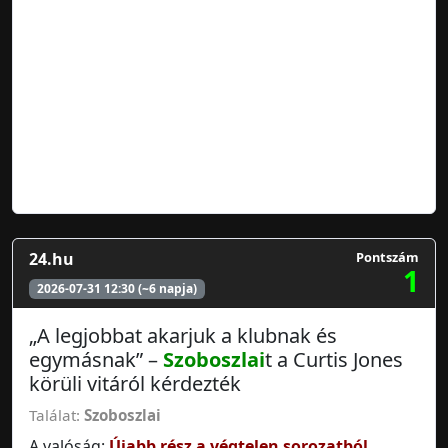
24.hu
Pontszám
1
2026-07-31 12:30 (~6 napja)
„A legjobbat akarjuk a klubnak és
egymásnak” –
Szoboszlai
t a Curtis Jones
körüli vitáról kérdezték
Találat:
Szoboszlai
A valóság:
Újabb rész a végtelen sorozatból.