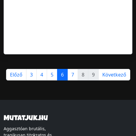
Előző
3
4
5
6
7
8
9
Következő
Mutatjuk.hu
Aggasztóan brutális,
tragikusan titokzatos és