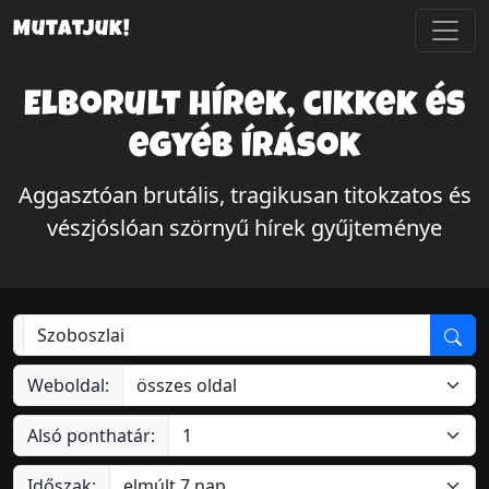
Mutatjuk!
Elborult hírek, cikkek és
egyéb írások
Aggasztóan brutális, tragikusan titokzatos és
vészjóslóan szörnyű hírek gyűjteménye
Weboldal:
Alsó ponthatár:
Időszak: