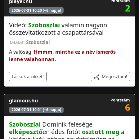
player.hu
Pontszám
2
2026-07-31 10:20 (~6 napja)
Videó:
Szoboszlai
valamin nagyon
összevitatkozott a csapattársával
Találat:
Szoboszlai
A valóság:
Hmmm, mintha ez a név ismerős
lenne valahonnan.
Megosztom!
Lássuk a cikket!
glamour.hu
Pontszám
6
2026-07-31 10:01 (~6 napja)
Szoboszlai
Dominik felesége
elképesztő
en édes fotót
osztott meg
a