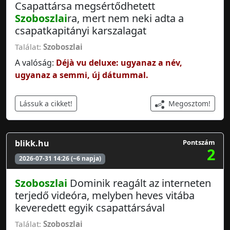
Csapattársa megsértődhetett
Szoboszlai
ra, mert nem neki adta a
csapatkapitányi karszalagat
Találat:
Szoboszlai
A valóság:
Déjà vu deluxe: ugyanaz a név,
ugyanaz a semmi, új dátummal.
Megosztom!
Lássuk a cikket!
blikk.hu
Pontszám
2
2026-07-31 14:26 (~6 napja)
Szoboszlai
Dominik reagált az interneten
terjedő videóra, melyben heves vitába
keveredett egyik csapattársával
Találat:
Szoboszlai