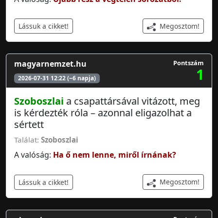
Megosztom!
Lássuk a cikket!
magyarnemzet.hu
Pontszám
1
2026-07-31 12:22 (~6 napja)
Szoboszlai
a csapattársával vitázott, meg
is kérdezték róla – azonnal eligazolhat a
sértett
Találat:
Szoboszlai
A valóság:
Ha ő nem lenne, miről írnának?
Megosztom!
Lássuk a cikket!