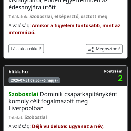
kislányukról, ebben egyértelműen az
édesanyjára ütött
Találatok:
Szoboszlai
,
elképesztő
,
osztott meg
A valóság:
Amikor a figyelem fontosabb, mint az
információ.
Megosztom!
Lássuk a cikket!
blikk.hu
Pontszám
2
2026-07-31 09:56 (~6 napja)
Szoboszlai
Dominik csapatkapitányként
komoly célt fogalmazott meg
Liverpoolban
Találat:
Szoboszlai
A valóság:
Déjà vu deluxe: ugyanaz a név,