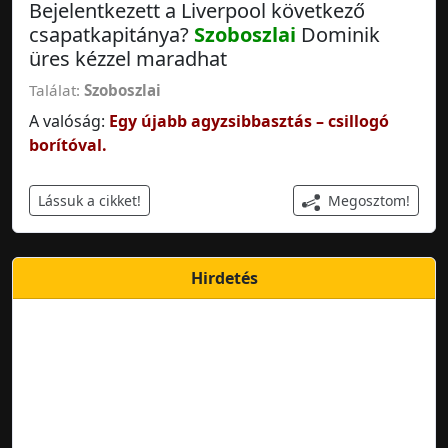
Bejelentkezett a Liverpool következő
csapatkapitánya?
Szoboszlai
Dominik
üres kézzel maradhat
Találat:
Szoboszlai
A valóság:
Egy újabb agyzsibbasztás – csillogó
borítóval.
Megosztom!
Lássuk a cikket!
Hirdetés