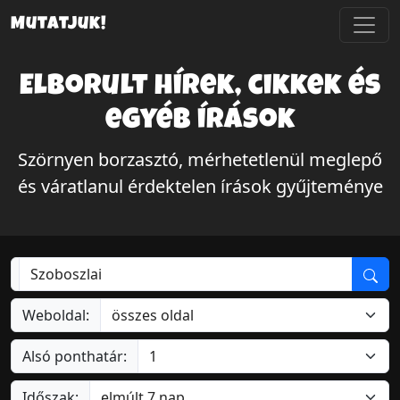
Mutatjuk!
Elborult hírek, cikkek és
egyéb írások
Szörnyen borzasztó, mérhetetlenül meglepő
és váratlanul érdektelen írások gyűjteménye
Weboldal:
Alsó ponthatár:
Időszak: