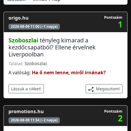
origo.hu
Pontszám
1
2026-08-09 11:00 (~1 napja)
Szoboszlai
tényleg kimarad a
kezdőcsapatból? Ellene érvelnek
Liverpoolban
Találat:
Szoboszlai
A valóság:
Ha ő nem lenne, miről írnának?
Megosztom!
Lássuk a cikket!
promotions.hu
Pontszám
2
2026-08-08 11:34 (~2 napja)