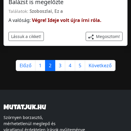
Balázst is megelőzte
Találatok:
Szoboszlai
,
Ez a
A valóság:
Végre! Ideje volt újra írni róla.
Megosztom!
Lássuk a cikket!
Előző
1
2
3
4
5
Következő
Mutatjuk.hu
Szörnyen borzasztó,
mérhetetlenül meglepő és
váratlanul érdektelen írások gyűjteménye