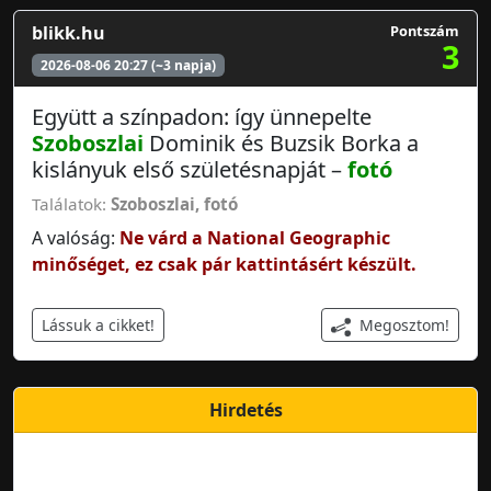
blikk.hu
Pontszám
3
2026-08-06 20:27 (~3 napja)
Együtt a színpadon: így ünnepelte
Szoboszlai
Dominik és Buzsik Borka a
kislányuk első születésnapját –
fotó
Találatok:
Szoboszlai
,
fotó
A valóság:
Ne várd a National Geographic
minőséget, ez csak pár kattintásért készült.
Megosztom!
Lássuk a cikket!
Hirdetés