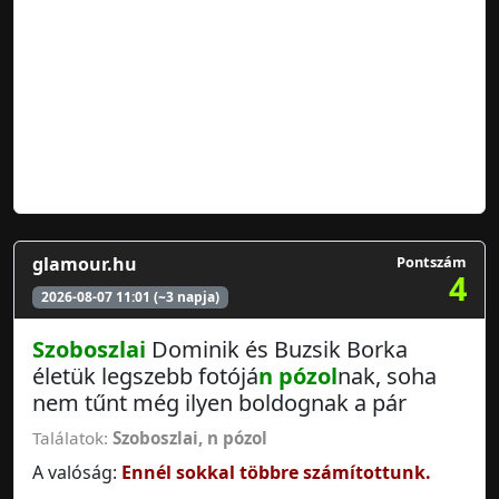
glamour.hu
Pontszám
4
2026-08-07 11:01 (~3 napja)
Szoboszlai
Dominik és Buzsik Borka
életük legszebb fotójá
n pózol
nak, soha
nem tűnt még ilyen boldognak a pár
Találatok:
Szoboszlai
,
n pózol
A valóság:
Ennél sokkal többre számítottunk.