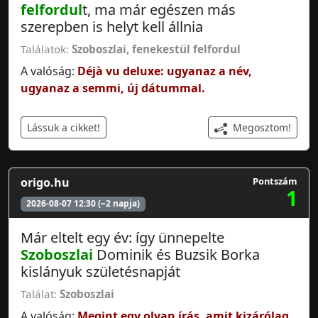
felfordul
t, ma már egészen más
szerepben is helyt kell állnia
Találatok:
Szoboszlai
,
fenekestül felfordul
A valóság:
Déjà vu deluxe: ugyanaz a név,
ugyanaz a semmi, új dátummal.
Megosztom!
Lássuk a cikket!
origo.hu
Pontszám
1
2026-08-07 12:30 (~2 napja)
Már eltelt egy év: így ünnepelte
Szoboszlai
Dominik és Buzsik Borka
kislányuk születésnapját
Találat:
Szoboszlai
A valóság:
Megint egy olyan írás, amit kizárólag