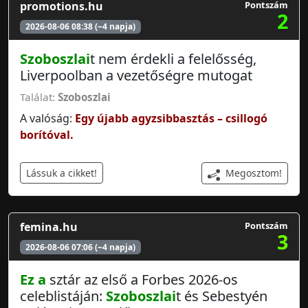
promotions.hu
Pontszám
2
2026-08-06 08:38 (~4 napja)
Szoboszlai
t nem érdekli a felelősség,
Liverpoolban a vezetőségre mutogat
Találat:
Szoboszlai
A valóság:
Egy újabb agyzsibbasztás – csillogó
borítóval.
Megosztom!
Lássuk a cikket!
femina.hu
Pontszám
3
2026-08-06 07:06 (~4 napja)
Ez a
sztár az első a Forbes 2026-os
celeblistáján:
Szoboszlai
t és Sebestyén