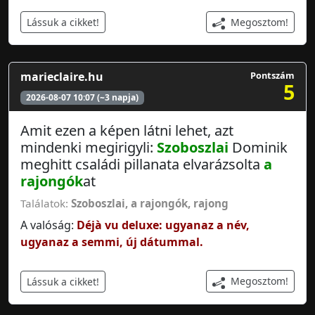
Megosztom!
Lássuk a cikket!
marieclaire.hu
Pontszám
5
2026-08-07 10:07 (~3 napja)
Amit ezen a képen látni lehet, azt
mindenki megirigyli:
Szoboszlai
Dominik
meghitt családi pillanata elvarázsolta
a
rajongók
at
Találatok:
Szoboszlai
,
a rajongók
,
rajong
A valóság:
Déjà vu deluxe: ugyanaz a név,
ugyanaz a semmi, új dátummal.
Megosztom!
Lássuk a cikket!