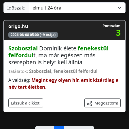
Időszak:
origo.hu
Pontszám
3
2026-08-08 05:00 (~9 órája)
Szoboszlai
Dominik élete
fenekestül
felfordul
t, ma már egészen más
szerepben is helyt kell állnia
Találatok:
Szoboszlai
,
fenekestül felfordul
A valóság:
Megint egy olyan hír, amit kizárólag a
név tart életben.
Megosztom!
Lássuk a cikket!