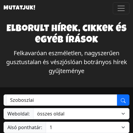
Mutatjuk!
Elborult hírek, cikkek és
egyéb írások
Felkavaróan eszméletlen, nagyszerűen
gusztustalan és vészjóslóan botrányos hírek
gyűjteménye
Weboldal:
Alsó ponthatár: