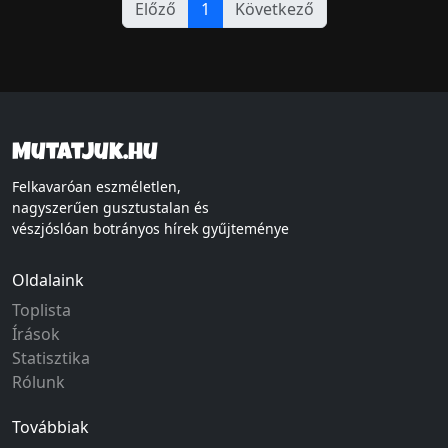
Előző
1
Következő
Mutatjuk.hu
Felkavaróan eszméletlen,
nagyszerűen gusztustalan és
vészjóslóan botrányos hírek gyűjteménye
Oldalaink
Toplista
Írások
Statisztika
Rólunk
Továbbiak