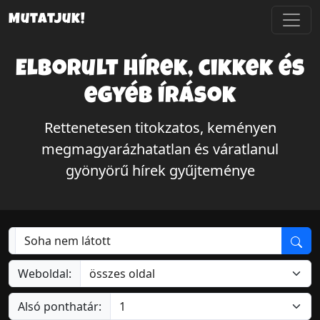
Mutatjuk!
Elborult hírek, cikkek és
egyéb írások
Rettenetesen titokzatos, keményen
megmagyarázhatatlan és váratlanul
gyönyörű hírek gyűjteménye
Weboldal:
Alsó ponthatár: