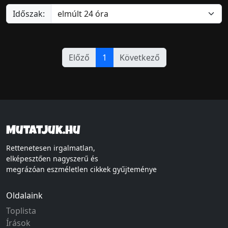
Időszak:
Előző
1
Következő
Mutatjuk.hu
Rettenetesen irgalmatlan,
elképesztően nagyszerű és
megrázóan eszméletlen cikkek gyűjteménye
Oldalaink
Toplista
Írások