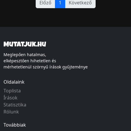
Előző
1
Következő
Mutatjuk.hu
Meglepően hatalmas,
elképesztően hihetetlen és
mérhetetlenül szörnyű írások gyűjteménye
Oldalaink
Toplista
Írások
Statisztika
Rólunk
Továbbiak