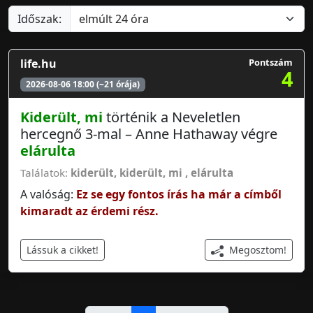
Időszak:
life.hu
Pontszám
4
2026-08-06 18:00 (~21 órája)
Kiderült, mi
történik a Neveletlen
hercegnő 3-mal – Anne Hathaway végre
elárulta
Találatok:
kiderült
,
kiderült, mi
,
elárulta
A valóság:
Ez se egy fontos írás ha már a címből
kimaradt az érdemi rész.
Megosztom!
Lássuk a cikket!