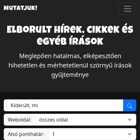
Mutatjuk!
Elborult hírek, cikkek és
egyéb írások
Meglepően hatalmas, elképesztően
hihetetlen és mérhetetlenül szörnyű írások
gyűjteménye
Weboldal:
Alsó ponthatár: