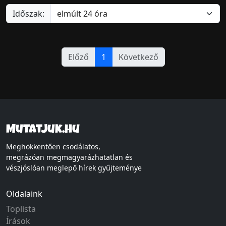
Időszak:
Előző
1
Következő
Mutatjuk.hu
Meghökkentően csodálatos,
megrázóan megmagyarázhatatlan és
vészjóslóan meglepő hírek gyűjteménye
Oldalaink
Toplista
Írások