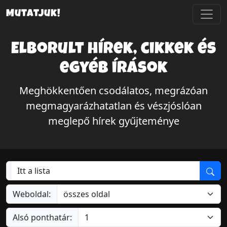
Mutatjuk!
Elborult hírek, cikkek és
egyéb írások
Meghökkentően csodálatos, megrázóan
megmagyarázhatatlan és vészjóslóan
meglepő hírek gyűjteménye
Weboldal:
Alsó ponthatár: