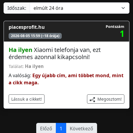
Időszak:
piacesprofit.hu
Pontszám
1
2026-08-05 15:59 (~18 órája)
Ha ilyen
Xiaomi telefonja van, ezt
érdemes azonnal kikapcsolni!
Találat:
Ha ilyen
A valóság:
Egy újabb cím, ami többet mond, mint
a cikk maga.
Megosztom!
Lássuk a cikket!
Előző
1
Következő