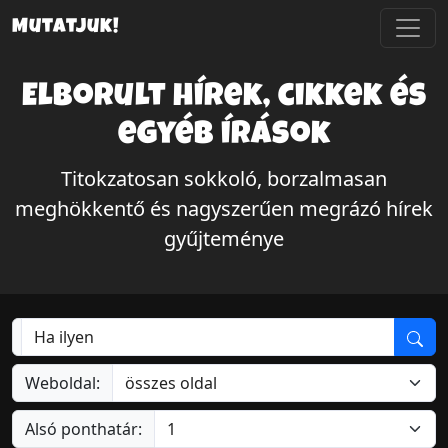
Mutatjuk!
Elborult hírek, cikkek és
egyéb írások
Titokzatosan sokkoló, borzalmasan
meghökkentő és nagyszerűen megrázó hírek
gyűjteménye
Weboldal:
Alsó ponthatár: