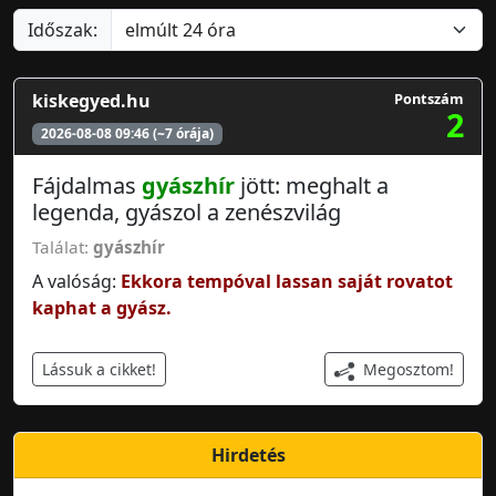
Időszak:
kiskegyed.hu
Pontszám
2
2026-08-08 09:46 (~7 órája)
Fájdalmas
gyászhír
jött: meghalt a
legenda, gyászol a zenészvilág
Találat:
gyászhír
A valóság:
Ekkora tempóval lassan saját rovatot
kaphat a gyász.
Megosztom!
Lássuk a cikket!
Hirdetés