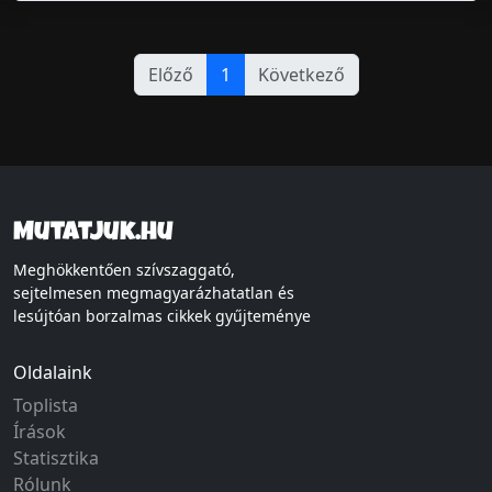
Előző
1
Következő
Mutatjuk.hu
Meghökkentően szívszaggató,
sejtelmesen megmagyarázhatatlan és
lesújtóan borzalmas cikkek gyűjteménye
Oldalaink
Toplista
Írások
Statisztika
Rólunk