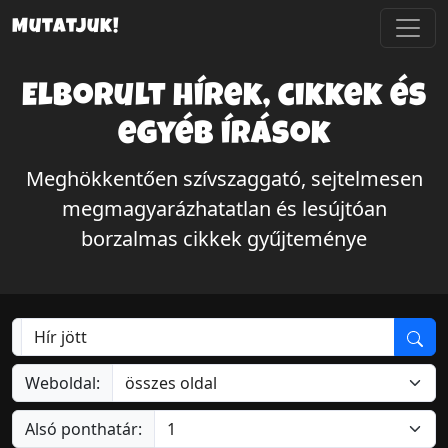
Mutatjuk!
Elborult hírek, cikkek és
egyéb írások
Meghökkentően szívszaggató, sejtelmesen
megmagyarázhatatlan és lesújtóan
borzalmas cikkek gyűjteménye
Weboldal:
Alsó ponthatár: