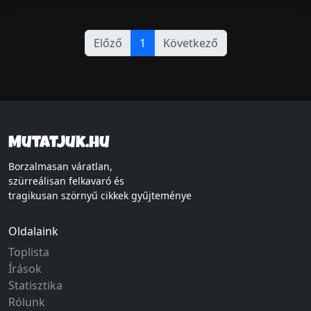
Előző
1
Következő
Mutatjuk.hu
Borzalmasan váratlan,
szürreálisan felkavaró és
tragikusan szörnyű cikkek gyűjteménye
Oldalaink
Toplista
Írások
Statisztika
Rólunk