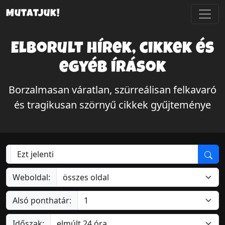
Mutatjuk!
Elborult hírek, cikkek és
egyéb írások
Borzalmasan váratlan, szürreálisan felkavaró
és tragikusan szörnyű cikkek gyűjteménye
Weboldal:
Alsó ponthatár:
Időszak: