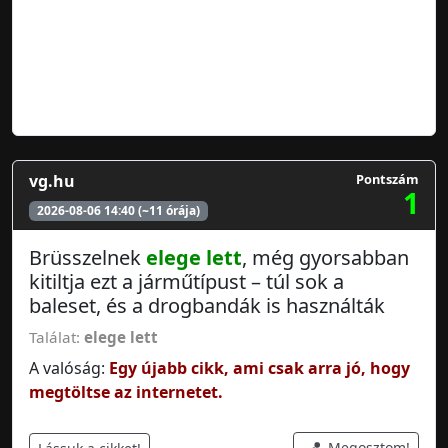
vg.hu
Pontszám
1
2026-08-06 14:40 (~11 órája)
Brüsszelnek
elege lett
, még gyorsabban
kitiltja ezt a járműtípust – túl sok a
baleset, és a drogbandák is használták
Találat:
elege lett
A valóság:
Egy újabb cikk, ami csak arra jó, hogy
megtöltse az internetet.
Megosztom!