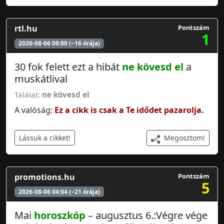
rtl.hu
Pontszám
1
2026-08-06 09:00 (~16 órája)
30 fok felett ezt a hibát
ne kövesd el
a
muskátlival
Találat:
ne kövesd el
A valóság:
Ez a cikk is csak a Te idődet pazarolja.
Megosztom!
Lássuk a cikket!
promotions.hu
Pontszám
5
2026-08-06 04:04 (~21 órája)
Mai
horoszkóp
– augusztus 6.:Végre vége