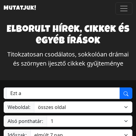
Mutatjuk!
Elborult hírek, cikkek és
egyéb írások
Titokzatosan csodálatos, sokkolóan drámai
és szörnyen ijesztő cikkek gyűjteménye
Weboldal:
Alsó ponthatár:
Időszak: