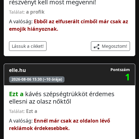
részvényt kell most megvenni!
Találat:
a profik
A valóság:
Ebből az elfuserált címből már csak az
emojik hiányoznak.
Megosztom!
Lássuk a cikket!
elle.hu
Pontszám
1
2026-08-06 15:30 (~10 órája)
Ezt a
kávés szépségtrükköt érdemes
ellesni az olasz nőktől
Találat:
Ezt a
A valóság:
Ennél már csak az oldalon lévő
reklámok érdekesebbek.