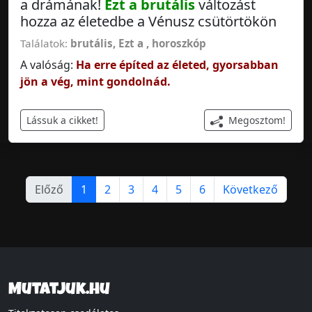
a drámának!
Ezt a
brutális
változást
hozza az életedbe a Vénusz csütörtökön
Találatok:
brutális
,
Ezt a
,
horoszkóp
A valóság:
Ha erre építed az életed, gyorsabban
jön a vég, mint gondolnád.
Megosztom!
Lássuk a cikket!
Előző
1
2
3
4
5
6
Következő
Mutatjuk.hu