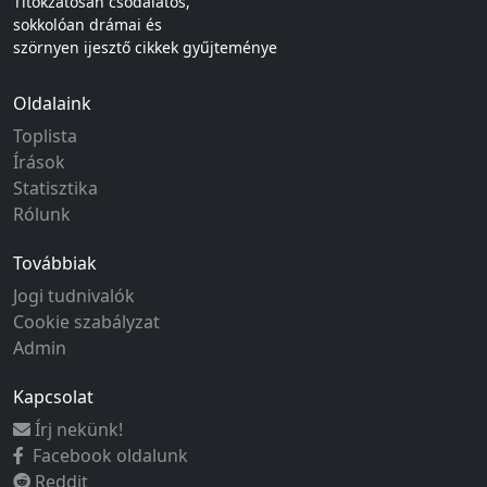
Titokzatosan csodálatos,
sokkolóan drámai és
szörnyen ijesztő cikkek gyűjteménye
Oldalaink
Toplista
Írások
Statisztika
Rólunk
Továbbiak
Jogi tudnivalók
Cookie szabályzat
Admin
Kapcsolat
Írj nekünk!
Facebook oldalunk
Reddit