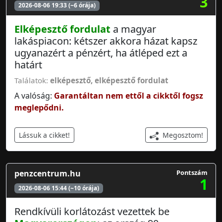
3
2026-08-06 19:33 (~6 órája)
Elképesztő fordulat
a magyar
lakáspiacon: kétszer akkora házat kapsz
ugyanazért a pénzért, ha átléped ezt a
határt
Találatok:
elképesztő
,
elképesztő fordulat
A valóság:
Garantáltan nem ettől a cikktől fogsz
meglepődni.
Megosztom!
Lássuk a cikket!
penzcentrum.hu
Pontszám
1
2026-08-06 15:44 (~10 órája)
Rendkívüli korlátozást vezettek be