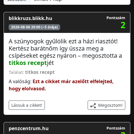
blikkruzs.blikk.hu
Pontszám
2
2026-08-06 20:00 (~5 órája)
A szúnyogok gyűlölik ezt a házi riasztót!
Kertész barátnőm így ússza meg a
csípéseket egész nyáron – megosztotta a
titkos recept
jét
Találat:
titkos recept
A valóság:
Ezt a cikket már azelőtt elfelejted,
hogy elolvasod.
Megosztom!
Lássuk a cikket!
penzcentrum.hu
Pontszám