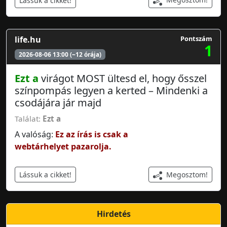
Lássuk a cikket!
life.hu
Pontszám
1
2026-08-06 13:00 (~12 órája)
Ezt a
virágot MOST ültesd el, hogy ősszel
színpompás legyen a kerted – Mindenki a
csodájára jár majd
Találat:
Ezt a
A valóság:
Ez az írás is csak a
webtárhelyet pazarolja.
Megosztom!
Lássuk a cikket!
Hirdetés