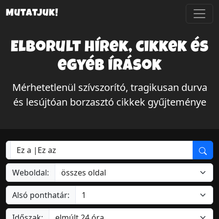
Mutatjuk!
Elborult hírek, cikkek és
egyéb írások
Mérhetetlenül szívszorító, tragikusan durva
és lesújtóan borzasztó cikkek gyűjteménye
Weboldal:
Alsó ponthatár:
Időszak: