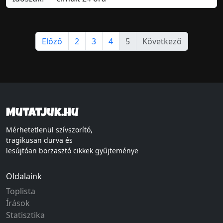
Előző
2
3
4
5
Következő
Mutatjuk.hu
Mérhetetlenül szívszorító,
tragikusan durva és
lesújtóan borzasztó cikkek gyűjteménye
Oldalaink
Toplista
Írások
Statisztika